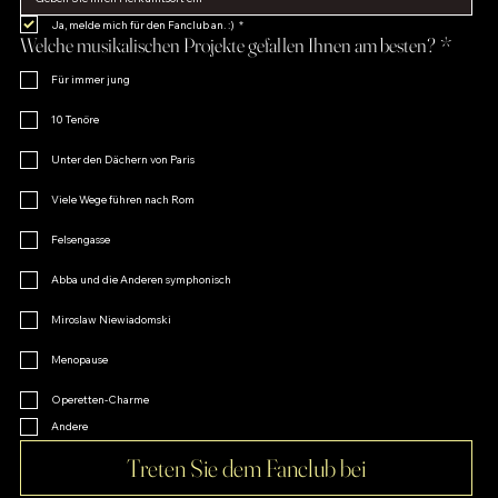
Ja, melde mich für den Fanclub an. :)
*
Welche musikalischen Projekte gefallen Ihnen am besten?
*
Für immer jung
10 Tenöre
Unter den Dächern von Paris
Viele Wege führen nach Rom
Felsengasse
Abba und die Anderen symphonisch
Miroslaw Niewiadomski
Menopause
Operetten-Charme
Andere
Treten Sie dem Fanclub bei