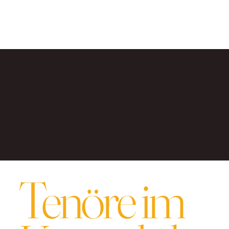
Plattformen Kup Bilecik und biletyna erhältlich.
Klicken Sie auf die Schaltflächen, wählen Sie die Stadt und
die besten verfügbaren Plätze aus.
Tenöre im