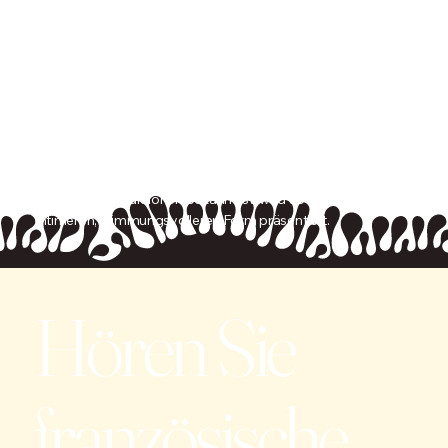
Die Produktion verbindet ein bekanntes und beliebtes
Repertoire mit einem Ambiente, das Nähe, Emotionen und
einen einzigartigen Abend jenseits des Gewöhnlichen
fördert.
Dank der Erfahrung der Brussa Agency zeichnet sich das
Konzert durch ein hohes Leistungsniveau, eine ausgefeilte
Organisation und einen Bühnenstandard aus, der von
größeren Produktionen bekannt ist, wird aber in einer
intimeren, stimmungsvolleren Form präsentiert.
Hören Sie
französische