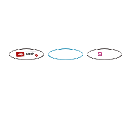
BEI KERZE
Gruppentickets
„Tenors by Candlelight“ ist ein elegantes, intimes Konzert
mit vier Tenören aus der gefeierten Produktion „10 Tenors“,
die abwechselnd in den einzelnen Konzerten auftreten.
Auf der Bühne werden ihre Stimmen von Violine, Klavier,
Saxophon und Cello begleitet, wodurch ein
stimmungsvoller, eleganter Klang entsteht. Das gesamte
Erlebnis wird durch musikalische Geschichten abgerundet,
die mit subtilem Humor von einem charmanten Moderator
erzählt werden, der das Publikum mit Leichtigkeit, Anmut