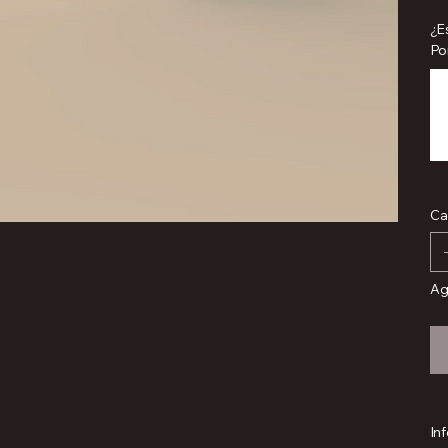
¿E
Por
Has
500
cara
Ca
Ag
In