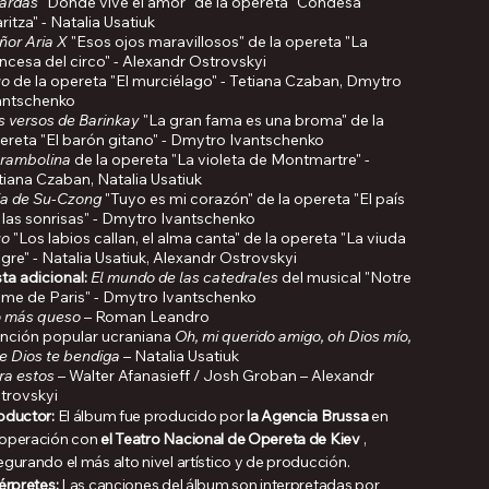
ardas
"Donde vive el amor" de la opereta "Condesa
ritza" - Natalia Usatiuk
ñor Aria X
"Esos ojos maravillosos" de la opereta "La
incesa del circo" - Alexandr Ostrovskyi
o
de la opereta "El murciélago" - Tetiana Czaban, Dmytro
antschenko
s versos de Barinkay
"La gran fama es una broma" de la
ereta "El barón gitano" - Dmytro Ivantschenko
rambolina
de la opereta "La violeta de Montmartre" -
tiana Czaban, Natalia Usatiuk
ia de Su-Czong
"Tuyo es mi corazón" de la opereta "El país
 las sonrisas" - Dmytro Ivantschenko
o
"Los labios callan, el alma canta" de la opereta "La viuda
egre" - Natalia Usatiuk, Alexandr Ostrovskyi
sta adicional:
El mundo de las catedrales
del musical "Notre
me de Paris" - Dmytro Ivantschenko
 más queso
– Roman Leandro
nción popular ucraniana
Oh, mi querido amigo, oh Dios mío,
e Dios te bendiga
– Natalia Usatiuk
ra estos
– Walter Afanasieff / Josh Groban – Alexandr
trovskyi
oductor:
El álbum fue producido por
la Agencia Brussa
en
operación con
el Teatro Nacional de Opereta de Kiev
,
egurando el más alto nivel artístico y de producción.
érpretes:
Las canciones del álbum son interpretadas por