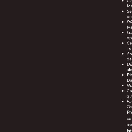
Cz
Ma
Se
pr
Dú
Iv
Lo
op
Ca
Te
Ar
de
Dú
al
Pi
Da
No
Ca
qu
Pa
Os
Pr
co
as
Int