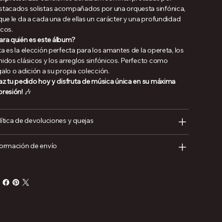
stacados solistas acompañados por una orquesta sinfónica,
 que le da a cada una de ellas un carácter y una profundidad
icos.
ara quién es este álbum?
a es la elección perfecta para los amantes de la opereta, los
nidos clásicos y los arreglos sinfónicos. Perfecto como
galo o adición a su propia colección.
z tu pedido hoy y disfruta de música única en su máxima
presión!
🎶
lítica de devoluciones y quejas
formación de envío