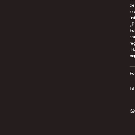
de
lo
ún
¿P
Est
so
re
¡
Ha
ex
Po
In