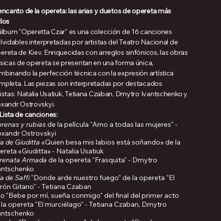
 encanto de la opereta: las arias y duetos de opereta más
llos
 álbum "Operetta Czar" es una colección de 16 canciones
lvidables interpretadas por artistas del Teatro Nacional de
ereta de Kiev. Enriquecidas con arreglos sinfónicos, las obras
ásicas de opereta se presentan en una forma única,
mbinando la perfección técnica con la expresión artística
mpleta. Las piezas son interpretadas por destacados
listas: Natalia Usatiuk, Tetiana Czaban, Dmytro Ivantschenko y
exandr Ostrovskyi.
Lista de canciones:
renas y rubias
de la película "Amo a todas las mujeres" -
exandr Ostrovskyi
ia de Giuditta
«Quien besa mis labios está soñando» de la
ereta «Giuditta» - Natalia Usatiuk
renata Armada
de la opereta "Frasquita" - Dmytro
antschenko
a de Saffi
"Donde arde nuestro fuego" de la opereta "El
rón Gitano" - Tetiana Czaban
o
"Bebe por mí, sueña conmigo" del final del primer acto
 la opereta "El murciélago" - Tetiana Czaban, Dmytro
antschenko