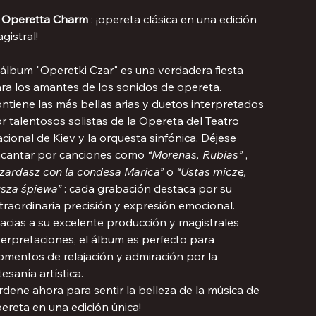

Operetta Charm
: ¡opereta clásica en una edición
gistral!
 álbum "Operetki Czar" es una verdadera fiesta
ra los amantes de los sonidos de opereta.
ntiene las más bellas arias y duetos interpretados
r talentosos solistas de la Opereta del Teatro
cional de Kiev y la orquesta sinfónica. Déjese
cantar por canciones como
“Morenas, Rubias”
,
zardasz con la condesa Marica”
o
“Ustas miczę,
sza śpiewa”
: cada grabación destaca por su
traordinaria precisión y expresión emocional.
acias a su excelente producción y magistrales
terpretaciones, el álbum es perfecto para
mentos de relajación y admiración por la
tesanía artística.
rdene ahora para sentir la belleza de la música de
ereta en una edición única!