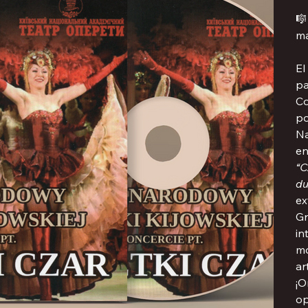

ma
El
pa
Co
po
Na
en
“C
du
ex
Gr
in
mo
ar
¡O
op