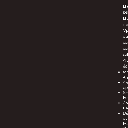
El
be
El
ino
Op
cl
co
co
so
Al
📀
Mo
Al
Ar
op
Se
Iv
Ari
Ba
Dú
de
Iv