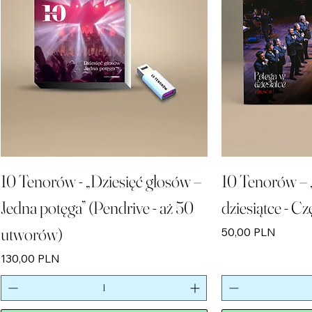
10 Tenorów - „Dziesięć głosów –
10 Tenorów – 
Jedna potęga” (Pendrive - aż 50
dziesiątce - Cz
utworów)
Preis
50,00 PLN
Preis
130,00 PLN