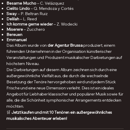
Besame Mucho
– C. Velázquez
Cielito Lindo
– Q. Mendoza y Cortés
Sway
– P. Beltran Ruiz
Delilah
– L. Reed
Ich komme gerne wieder
– Z. Wodecki
Miserere
– Zucchero
Bereuen
Emmanuel
Das Album wurde von
der Agentur Brussa
produziert, einem
führenden Unternehmen in der Organisation künstlerischer
Veranstaltungen und Produzent musikalischer Darbietungen auf
höchstem Niveau.
Die Darbietungen auf diesem Album zeichnen sich durch eine
außergewöhnliche Vielfalt aus, die durch die wechselnde
Besetzung der Tenöre hervorgehoben wird und jedem Stück
Frische und eine neue Dimension verleiht. Dies ist ein ideales
Angebot für Liebhaber klassischer und populärer Musik sowie für
alle, die die Schönheit symphonischer Arrangements entdecken
möchten.
🛒
Jetzt kaufen und mit 10 Tenören ein außergewöhnliches
musikalisches Abenteuer erleben!