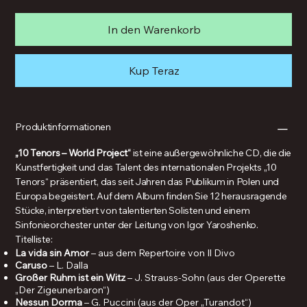
In den Warenkorb
Kup Teraz
Produktinformationen
„10 Tenors – World Project“
ist eine außergewöhnliche CD, die die
Kunstfertigkeit und das Talent des internationalen Projekts „10
Tenors“ präsentiert, das seit Jahren das Publikum in Polen und
Europa begeistert. Auf dem Album finden Sie 12 herausragende
Stücke, interpretiert von talentierten Solisten und einem
Sinfonieorchester unter der Leitung von Igor Yaroshenko.
Titelliste:
La vida sin Amor
– aus dem Repertoire von Il Divo
Caruso
– L. Dalla
Großer Ruhm ist ein Witz
– J. Strauss-Sohn (aus der Operette
„Der Zigeunerbaron“)
Nessun Dorma
– G. Puccini (aus der Oper „Turandot“)