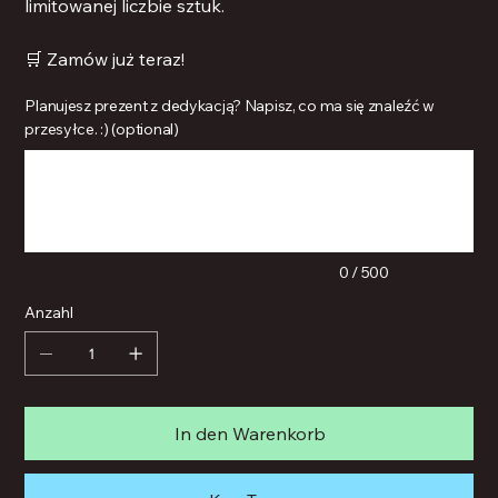
limitowanej liczbie sztuk.
🛒 Zamów już teraz!
Planujesz prezent z dedykacją? Napisz, co ma się znaleźć w
przesyłce. :) (optional)
Bis
zu
500
Zeichen.
0 / 500
Anzahl
In den Warenkorb