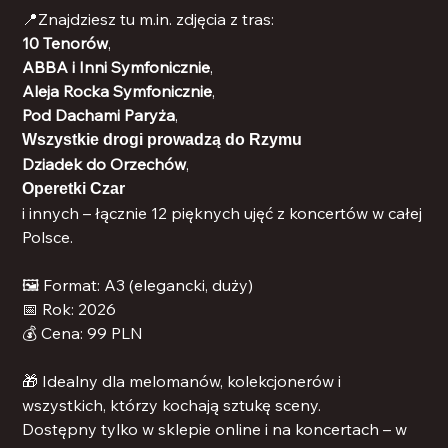
📍Znajdziesz tu m.in. zdjęcia z tras:
10 Tenorów
,
ABBA i Inni Symfonicznie
,
Aleja Rocka Symfonicznie
,
Pod Dachami Paryża
,
Wszystkie drogi prowadzą do Rzymu
Dziadek do Orzechów
,
Operetki Czar
i innych – łącznie 12 pięknych ujęć z koncertów w całej
Polsce.
🖼 Format: A3 (elegancki, duży)
📅 Rok: 2026
💰 Cena: 99 PLN
🎁 Idealny dla melomanów, kolekcjonerów i
wszystkich, którzy kochają sztukę sceny.
Dostępny tylko w sklepie online i na koncertach – w