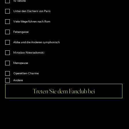
10 Tenöre
Unter den Dächern von Paris
Viele Wege führen nach Rom
Felsengasse
Abba und die Anderen symphonisch
Miroslaw Niewiadomski
Menopause
Operetten-Charme
Andere
Treten Sie dem Fanclub bei