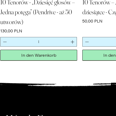
10 Tenorów - „Dziesięć głosów –
10 Tenorów – 
Jedna potęga” (Pendrive - aż 50
dziesiątce - Cz
utworów)
Preis
50,00 PLN
Preis
130,00 PLN
In den Warenkorb
In de
Neuheit!
Neuheit!
Limitierte Auflage, beschränkte Auflage
Neuheit!
Neuheit!
Neuheit!
USB-STICK
Letzte Stücke!
USB-STICK
Neuheit!
Neuheit!
Neuheit!
Neuheit!
Limitierte Auflage, 
Letzte Stücke!
USB-STICK