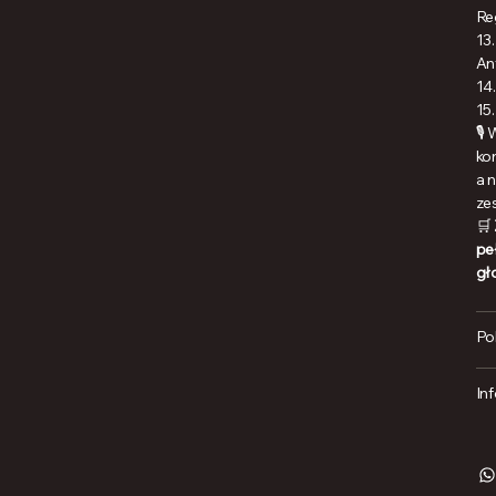
Re
13
An
14
15
🎙
ko
a 
ze
🛒
pe
gł
Po
In