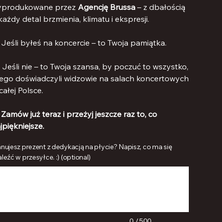
yprodukowane przez
Agencję Brussa
– z dbałością
każdy detal brzmienia, klimatu i ekspresji.
 Jeśli byłeś na koncercie – to Twoja pamiątka.
 Jeśli nie – to Twoja szansa, by poczuć to wszystko,
ego doświadczyli widzowie na salach koncertowych
całej Polsce.

Zamów już teraz i przeżyj jeszcze raz to, co
jpiękniejsze.
anujesz prezent z dedykacją na płycie? Napisz, co ma się
leźć w przesyłce. :) (optional)
chen.
0 / 500