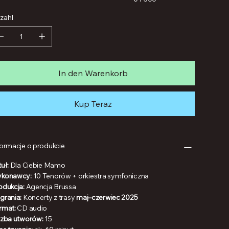
zahl
In den Warenkorb
Kup Teraz
formacje o produkcie
uł:
Dla Ciebie Mamo
konawcy:
10 Tenorów + orkiestra symfoniczna
odukcja:
Agencja Brussa
grania:
Koncerty z trasy
maj–czerwiec 2025
rmat:
CD audio
czba utworów:
15