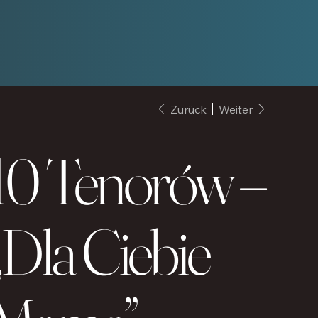
Zurück
Weiter
10 Tenorów –
„Dla Ciebie