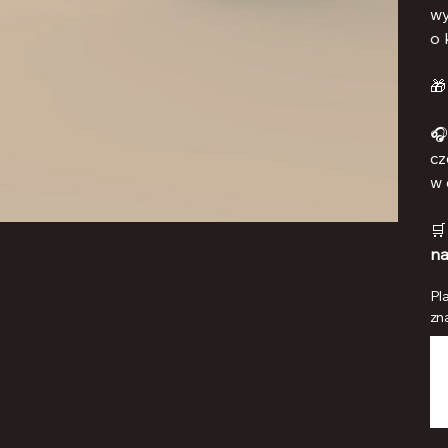
w
o 
🎁
🎧
cz
w 

na
Pl
zna
Bis
zu
500
Zei