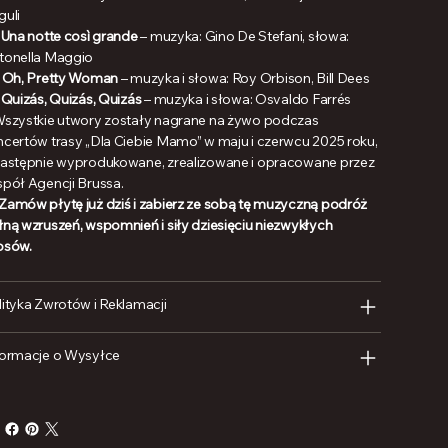
guli
.
Una notte così grande
– muzyka: Gino De Stefani, słowa:
tonella Maggio
.
Oh, Pretty Woman
– muzyka i słowa: Roy Orbison, Bill Dees
.
Quizás, Quizás, Quizás
– muzyka i słowa: Osvaldo Farrés
️ Wszystkie utwory zostały nagrane na żywo podczas
ncertów trasy „Dla Ciebie Mamo” w maju i czerwcu 2025 roku,
następnie wyprodukowane, zrealizowane i opracowane przez
spół Agencji Brussa.
Zamów płytę już dziś i zabierz ze sobą tę muzyczną podróż
łną wzruszeń, wspomnień i siły dziesięciu niezwykłych
osów.
lityka Zwrotów i Reklamacji
formacje o Wysyłce