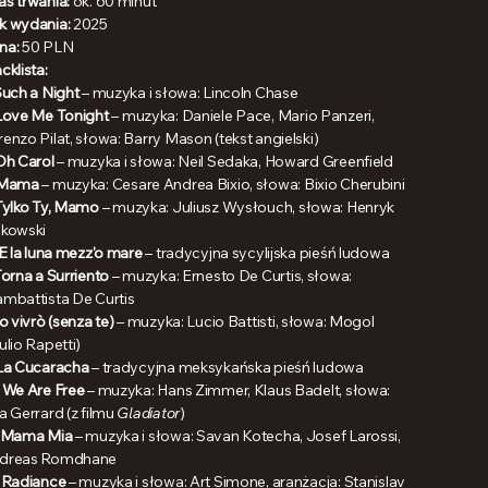
as trwania:
ok. 60 minut
k wydania:
2025
na:
50 PLN
cklista:
uch a Night
– muzyka i słowa: Lincoln Chase
Love Me Tonight
– muzyka: Daniele Pace, Mario Panzeri,
enzo Pilat, słowa: Barry Mason (tekst angielski)
Oh Carol
– muzyka i słowa: Neil Sedaka, Howard Greenfield
Mama
– muzyka: Cesare Andrea Bixio, słowa: Bixio Cherubini
Tylko Ty, Mamo
– muzyka: Juliusz Wysłouch, słowa: Henryk
skowski
'E la luna mezz'o mare
– tradycyjna sycylijska pieśń ludowa
orna a Surriento
– muzyka: Ernesto De Curtis, słowa:
ambattista De Curtis
Io vivrò (senza te)
– muzyka: Lucio Battisti, słowa: Mogol
ulio Rapetti)
La Cucaracha
– tradycyjna meksykańska pieśń ludowa
.
We Are Free
– muzyka: Hans Zimmer, Klaus Badelt, słowa:
a Gerrard (z filmu
Gladiator
)
Mama Mia
– muzyka i słowa: Savan Kotecha, Josef Larossi,
dreas Romdhane
.
Radiance
– muzyka i słowa: Art Simone, aranżacja: Stanislav