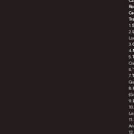
Cz
Ro
Ce
Tra
1.
S
2.
Lor
3.
4.
5.
Ci
6.
7.
T
Gi
8.
(Gi
9.
10
Lis
11.
An
12