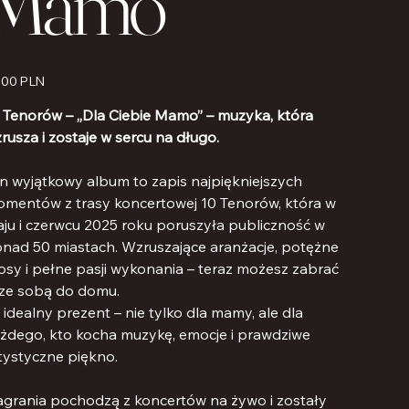
Mamo”
s
,00 PLN
 Tenorów – „Dla Ciebie Mamo” – muzyka, która
rusza i zostaje w sercu na długo.
n wyjątkowy album to zapis najpiękniejszych
mentów z trasy koncertowej 10 Tenorów, która w
ju i czerwcu 2025 roku poruszyła publiczność w
nad 50 miastach. Wzruszające aranżacje, potężne
osy i pełne pasji wykonania – teraz możesz zabrać
 ze sobą do domu.
 idealny prezent – nie tylko dla mamy, ale dla
żdego, kto kocha muzykę, emocje i prawdziwe
tystyczne piękno.
grania pochodzą z koncertów na żywo i zostały