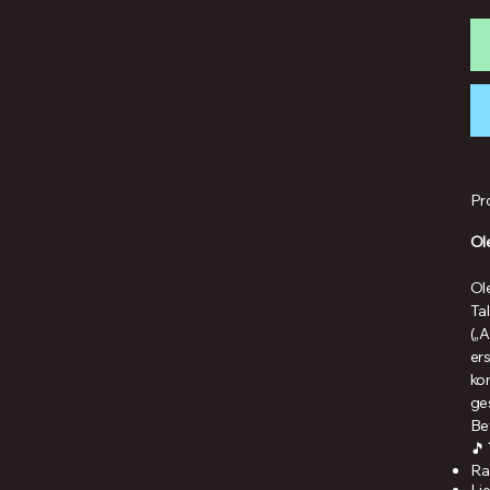
Pr
Ol
Ol
Ta
(„A
er
ko
ges
Bew
🎵
Ra