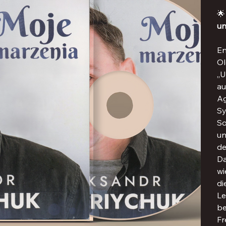

un
En
Ol
„U
au
Ag
Sy
So
un
de
Da
wi
di
Le
be
Fr