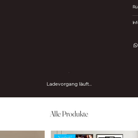
Rü
In
Ladevorgang läuft...
Alle Produkte
Neuheit!