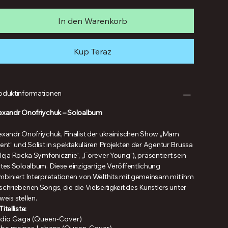
In den Warenkorb
Kup Teraz
oduktinformationen
exandr Onofriychuk – Soloalbum
exandr Onofriychuk, Finalist der ukrainischen Show „Mam
lent“ und Solist in spektakulären Projekten der Agentur Brussa
leja Rocka Symfonicznie“, „Forever Young“), präsentiert sein
stes Soloalbum. Diese einzigartige Veröffentlichung
mbiniert Interpretationen von Welthits mit gemeinsam mit ihm
chriebenen Songs, die die Vielseitigkeit des Künstlers unter
eis stellen.
Titelliste:
dio Gaga (Queen-Cover)