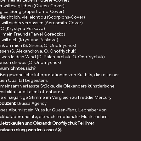
ebe meines Lebens (Queen-Cover)
r will ewig leben (Queen-Cover)
gical Song (Supertramp-Cover)
elleicht ich, vielleicht du (Scorpions-Cover)
h will nichts verpassen (Aerosmith-Cover)
O (Krystyna Peskova)
, mein Freund (Pawel Goreczko)
h will dich (Krystyna Peskova)
nk an mich (S. Sirena, O. Onofriychuk)
ssen (S. Alexandrova, O. Onofriychuk)
h werde dein Wind (D. Palamarchuk, O. Onofriychuk)
nsch dir was (O. Onofriychuk)
rum lohnt es sich?
ßergewöhnliche Interpretationen von Kulthits, die mit einer
uen Qualität begeistern.
meinsam verfasste Stücke, die Olexanders künstlerische
nsibilität und Talent offenbaren.
ne einzigartige Stimme im Vergleich zu Freddie Mercury.
oduzent:
Brussa Agency
eses Album ist ein Muss für Queen-Fans, Liebhaber von
ckballaden und alle, die nach emotionaler Musik suchen.
Jetzt kaufen und Olexandr Onofriychuk Teil Ihrer
siksammlung werden lassen!
🎤