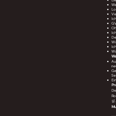
Li
We
Lo
Vi
Ic
GV
Oh
Ic
De
Wi
Ic
Wü
Wa
Au
ne
Ge
Se
Ei
Pr
Di
Ro
🛒
Mu