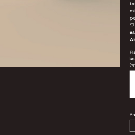
be
mi
pe

es
Ab
Pl
bes
(op
Bis
zu
500
Zei
An