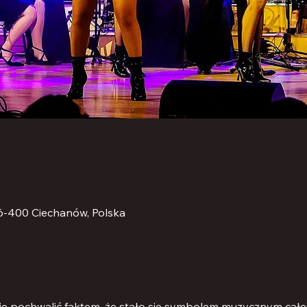
06-400 Ciechanów, Polska
ię pochwalić faktem, że stało się symbolem muzycznym całe