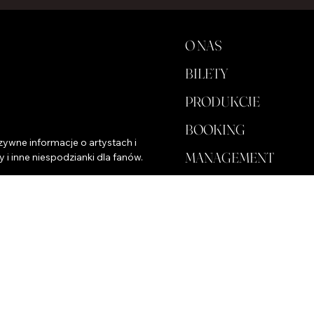
O NAS
BILETY
PRODUKCJE
BOOKING
ywne informacje o artystach i 
MANAGEMENT
y i inne niespodzianki dla fanów.
DLA BIZNESU
SKLEP
KULUARY