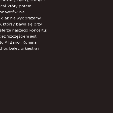
al, który potem 
konawców: nie 
ak jak nie wyobrażamy 
którzy bawili się przy 
ferze naszego koncertu: 
eż "szczęściem jest 
etu Al Bano i Romina 
r, balet, orkiestra i 