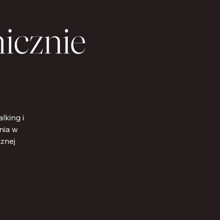
icznie
lking i
nia w
cznej