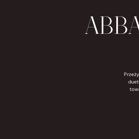
ABBA 
Przeży
duet
towa