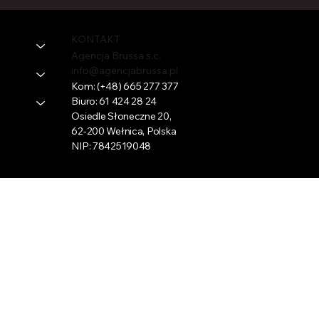
KONTAKT
Agencja Brussa s.c.
info@agencjabrussa.pl
Kom:
(+48) 665 277 377
Biuro:
61 424 28 24
Osiedle Słoneczne 20,
62-200 Wełnica, Polska
NIP: 7842519048