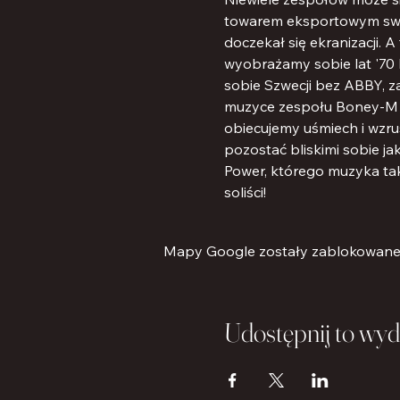
towarem eksportowym swoj
doczekał się ekranizacji.
wyobrażamy sobie lat '70 
sobie Szwecji bez ABBY, z
muzyce zespołu Boney-M c
obiecujemy uśmiech i wzrus
pozostać bliskimi sobie jak
Power, którego muzyka takż
soliści!
Mapy Google zostały zablokowane z
Udostępnij to wyd