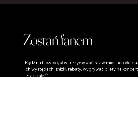
Zostań fanem
Bądź na bieżąco, aby otrzymywać raz w miesiącu ekskluz
ich występach, zniżki, rabaty, wygrywać bilety na koncert
Twoje imię
*
Twój Email
Telefon
Miasto
*