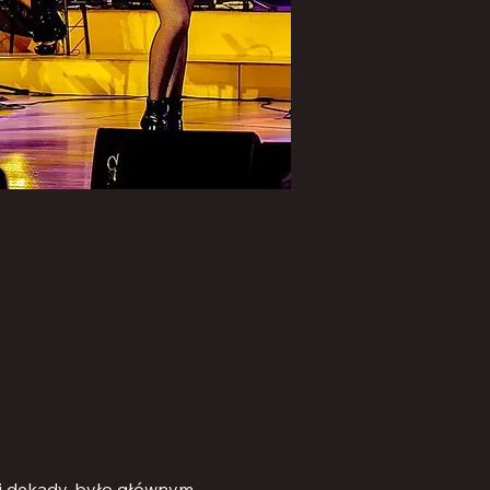
j dekady, było głównym 