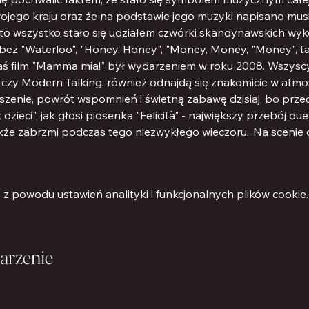
ego kraju oraz że na podstawie jego muzyki napisano music
 A to wszystko stało się udziałem czwórki skandynawskich wy
bez "Waterloo", "Honey, Honey", "Money, Money, "Money", t
aś film "Mamma mia!" był wydarzeniem w roku 2008. Wszyscy, 
zy Modern Talking, również odnajdą się znakomicie w atmos
zenie, powrót wspomnień i świetną zabawę dzisiaj, bo przeci
 dzieci", jak głosi piosenka "Felicità" - największy przebój du
e zabrzmi podczas tego niezwykłego wieczoru...Na scenie chó
 powodu ustawień analityki i funkcjonalnych plików cookie.
arzenie