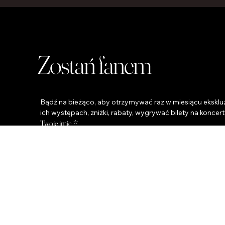
Zostań fanem
Bądź na bieżąco, aby otrzymywać raz w miesiącu ekskluz
ich występach, zniżki, rabaty, wygrywać bilety na koncert
Twoje imię
*
Twój Email
Telefon
Miasto
*