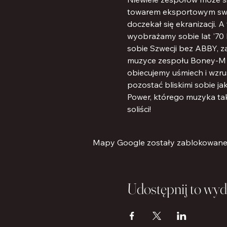
towarem eksportowym swoj
doczekał się ekranizacji.
wyobrażamy sobie lat '70 
sobie Szwecji bez ABBY, z
muzyce zespołu Boney-M c
obiecujemy uśmiech i wzrus
pozostać bliskimi sobie jak
Power, którego muzyka takż
soliści!
Mapy Google zostały zablokowane z
Udostępnij to wyd