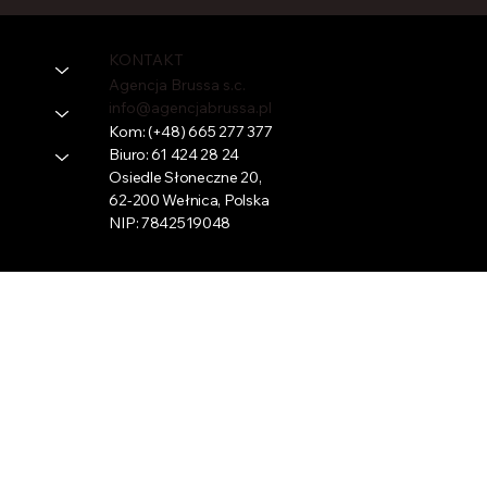
KONTAKT
Agencja Brussa s.c.
info@agencjabrussa.pl
Kom:
(+48) 665 277 377
Biuro:
61 424 28 24
Osiedle Słoneczne 20,
62-200 Wełnica, Polska
NIP: 7842519048