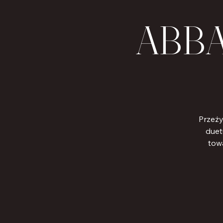
ABBA 
Przeży
duet
towa