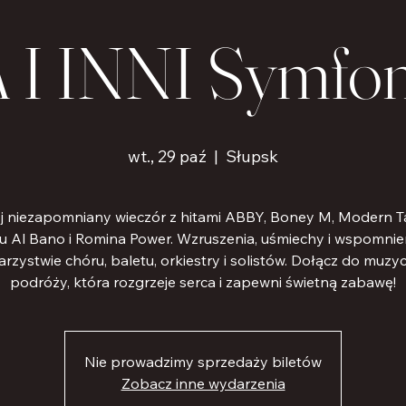
I INNI Symfon
wt., 29 paź
  |  
Słupsk
j niezapomniany wieczór z hitami ABBY, Boney M, Modern Ta
u Al Bano i Romina Power. Wzruszenia, uśmiechy i wspomnie
rzystwie chóru, baletu, orkiestry i solistów. Dołącz do muzy
podróży, która rozgrzeje serca i zapewni świetną zabawę!
Nie prowadzimy sprzedaży biletów
Zobacz inne wydarzenia