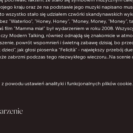
ego kraju oraz że na podstawie jego muzyki napisano music
 A to wszystko stało się udziałem czwórki skandynawskich wy
bez "Waterloo", "Honey, Honey", "Money, Money, "Money", t
aś film "Mamma mia!" był wydarzeniem w roku 2008. Wszyscy, 
zy Modern Talking, również odnajdą się znakomicie w atmos
zenie, powrót wspomnień i świetną zabawę dzisiaj, bo przeci
 dzieci", jak głosi piosenka "Felicità" - największy przebój du
e zabrzmi podczas tego niezwykłego wieczoru...Na scenie chó
 powodu ustawień analityki i funkcjonalnych plików cookie.
arzenie