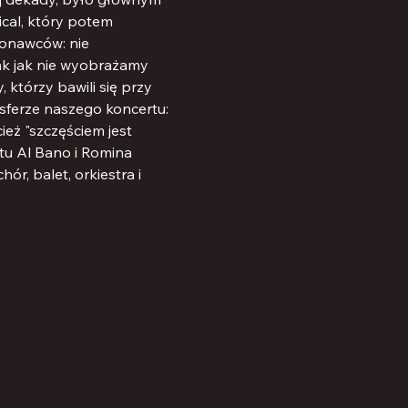
al, który potem 
konawców: nie 
ak jak nie wyobrażamy 
którzy bawili się przy 
ferze naszego koncertu: 
eż "szczęściem jest 
etu Al Bano i Romina 
r, balet, orkiestra i 