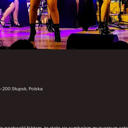
6-200 Słupsk, Polska
ię pochwalić faktem, że stało się symbolem muzycznym całe