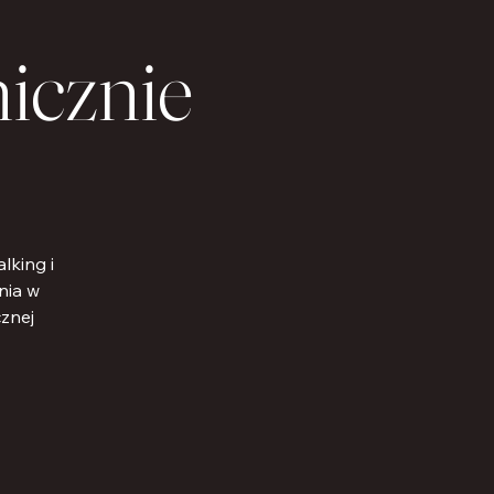
icznie
lking i
nia w
cznej