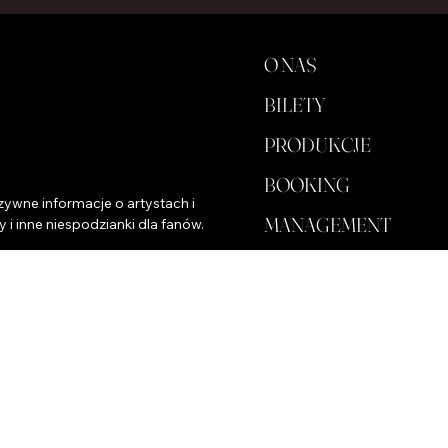
O NAS
BILETY
PRODUKCJE
BOOKING
ywne informacje o artystach i 
MANAGEMENT
y i inne niespodzianki dla fanów.
DLA BIZNESU
SKLEP
KULUARY