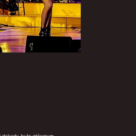
j dekady, było głównym 