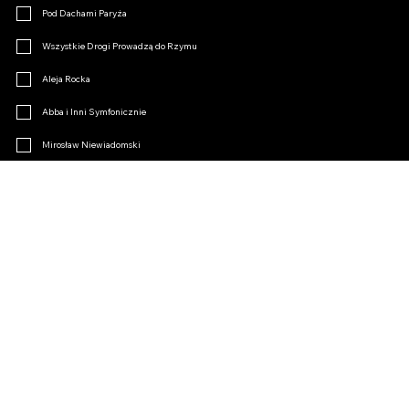
Pod Dachami Paryża
Wszystkie Drogi Prowadzą do Rzymu
Aleja Rocka
Abba i Inni Symfonicznie
Mirosław Niewiadomski
Klimakterium
Opertki Czar
Inne
Dołącz do Fanklubu