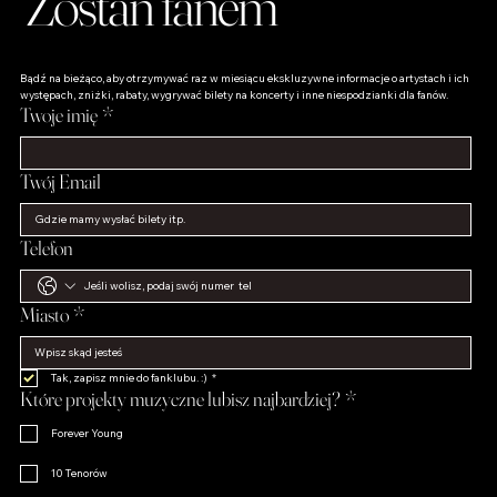
Zostań fanem
Bądź na bieżąco, aby otrzymywać raz w miesiącu ekskluzywne informacje o artystach i ich 
występach, zniżki, rabaty, wygrywać bilety na koncerty i inne niespodzianki dla fanów.
Twoje imię
*
Twój Email
Telefon
Miasto
*
Tak, zapisz mnie do fanklubu. :)
*
Które projekty muzyczne lubisz najbardziej?
*
Forever Young
10 Tenorów