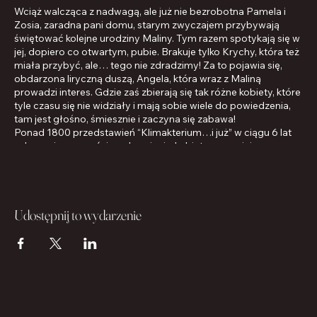
Wciąż walcząca z nadwagą, ale już nie bezrobotna Pamela i
Zosia, zaradna pani domu, starym zwyczajem przybywają
świętować kolejne urodziny Maliny. Tym razem spotykają się w
jej, dopiero co otwartym, pubie. Brakuje tylko Krychy, która też
miała przybyć, ale… tego nie zdradzimy! Za to pojawia się,
obdarzona liryczną duszą, Angela, która wraz z Maliną
prowadzi interes. Gdzie zaś zbierają się tak różne kobiety, które
tyle czasu się nie widziały i mają sobie wiele do powiedzenia,
tam jest głośno, śmiesznie i zaczyna się zabawa!
Ponad 1800 przedstawień “Klimakterium…i już” w ciągu 6 lat
od premiery wyraźnie pokazuje, że kobieta wraz z jej
problemami, to temat niewyczerpany. Nasze bohaterki
,,wyklęte wstały z poniżenia” i realizują to, o co tak walczyły w
pierwszej części: udowadniają, że klimakterium to nie koniec
świata, a dopiero początek nowego życia. Zupełnie nowe
Udostępnij to wydarzenie
piosenki we wspaniałych aranżacjach i z zabawnymi tekstami,
których nie można przestać nucić, złożone choreograficzne
układy i ta niepowtarzalna energia, którą występujące na
scenie aktorki dzielą się z publicznością. Częścią z nich
spotkaliśmy się w “Klimakterium…i już!”, ale do tego zacnego
grona dołączyły też nowe artystki, jedna lepsza od drugiej i
wszystkie zupełnie znakomite.