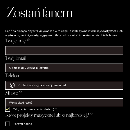
Zostań fanem
Bądź na bieżąco, aby otrzymywać raz w miesiącu ekskluzywne informacje o artystach i ich 
występach, zniżki, rabaty, wygrywać bilety na koncerty i inne niespodzianki dla fanów.
Twoje imię
*
Twój Email
Telefon
Miasto
*
Tak, zapisz mnie do fanklubu. :)
*
Które projekty muzyczne lubisz najbardziej?
*
Forever Young