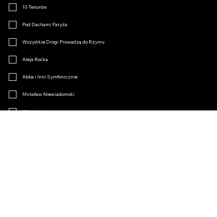
10 Tenorów
Pod Dachami Paryża
Wszystkie Drogi Prowadzą do Rzymu
Aleja Rocka
Abba i Inni Symfonicznie
Mirosław Niewiadomski
Klimakterium
Opertki Czar
Inne
Dołącz do Fanklubu