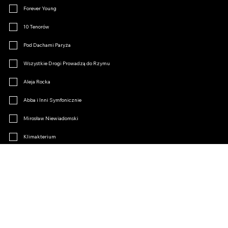
Forever Young
10 Tenorów
Pod Dachami Paryża
Wszystkie Drogi Prowadzą do Rzymu
Aleja Rocka
Abba i Inni Symfonicznie
Mirosław Niewiadomski
Klimakterium
Opertki Czar
Inne
Dołącz do Fanklubu