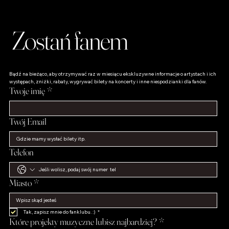
Zostań fanem
Bądź na bieżąco, aby otrzymywać raz w miesiącu ekskluzywne informacje o artystach i ich 
występach, zniżki, rabaty, wygrywać bilety na koncerty i inne niespodzianki dla fanów.
Twoje imię
*
Twój Email
Telefon
Miasto
*
Tak, zapisz mnie do fanklubu. :)
*
Które projekty muzyczne lubisz najbardziej?
*