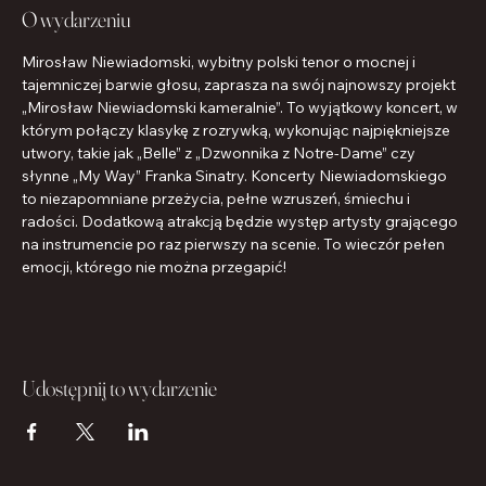
O wydarzeniu
Mirosław Niewiadomski, wybitny polski tenor o mocnej i 
tajemniczej barwie głosu, zaprasza na swój najnowszy projekt 
„Mirosław Niewiadomski kameralnie”. To wyjątkowy koncert, w 
którym połączy klasykę z rozrywką, wykonując najpiękniejsze 
utwory, takie jak „Belle” z „Dzwonnika z Notre-Dame” czy 
słynne „My Way” Franka Sinatry. Koncerty Niewiadomskiego 
to niezapomniane przeżycia, pełne wzruszeń, śmiechu i 
radości. Dodatkową atrakcją będzie występ artysty grającego 
na instrumencie po raz pierwszy na scenie. To wieczór pełen 
emocji, którego nie można przegapić!
Udostępnij to wydarzenie