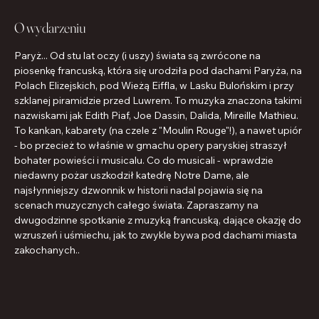
O wydarzeniu
Paryż... Od stu lat oczy (i uszy) świata są zwrócone na 
piosenkę francuską, która się urodziła pod dachami Paryża, na 
Polach Elizejskich, pod Wieżą Eiffla, w Lasku Bulońskim i przy 
szklanej piramidzie przed Luwrem. To muzyka znaczona takimi 
nazwiskami jak Edith Piaf, Joe Dassin, Dalida, Mireille Mathieu. 
To kankan, kabarety (na czele z "Moulin Rouge"!), a nawet upiór 
- bo przecież to właśnie w gmachu opery paryskiej straszył 
bohater powieści i musicalu. Co do musicali - wprawdzie 
niedawny pożar uszkodził katedrę Notre Dame, ale 
najsłynniejszy dzwonnik w historii nadal pojawia się na 
scenach muzycznych całego świata. Zapraszamy na 
dwugodzinne spotkanie z muzyką francuską, dające okazję do 
wzruszeń i uśmiechu, jak to zwykle bywa pod dachami miasta 
zakochanych..