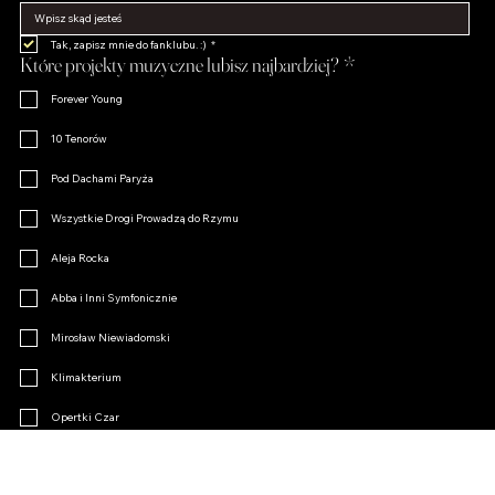
Tak, zapisz mnie do fanklubu. :)
*
Które projekty muzyczne lubisz najbardziej?
*
Forever Young
10 Tenorów
Pod Dachami Paryża
Wszystkie Drogi Prowadzą do Rzymu
Aleja Rocka
Abba i Inni Symfonicznie
Mirosław Niewiadomski
Klimakterium
Opertki Czar
Inne
Dołącz do Fanklubu