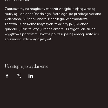
Zapraszamy na magiczny wieczór z najpiękniejszą włoską 
muzyką – od oper Rossiniego i Verdiego, po przeboje Adriano 
Celentano, Al Bano i Andrei Bocellego. W atmosferze 
Festiwalu San Remo usłyszycie takie hity jak „Quando, 
quando", „Felicità" czy „Grande amore". Przygotujcie się na 
wyjątkową podróż muzyczną po Italii, pełną emocji, miłości i 
śpiewności włoskiego języka!
Udostępnij to wydarzenie