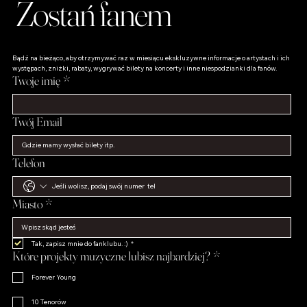
Zostań fanem
Bądź na bieżąco, aby otrzymywać raz w miesiącu ekskluzywne informacje o artystach i ich 
występach, zniżki, rabaty, wygrywać bilety na koncerty i inne niespodzianki dla fanów.
Twoje imię
*
Twój Email
Telefon
Miasto
*
Tak, zapisz mnie do fanklubu. :)
*
Które projekty muzyczne lubisz najbardziej?
*
Forever Young
10 Tenorów