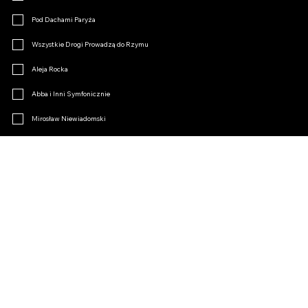
Pod Dachami Paryża
Wszystkie Drogi Prowadzą do Rzymu
Aleja Rocka
Abba i Inni Symfonicznie
Mirosław Niewiadomski
Klimakterium
Opertki Czar
Inne
Dołącz do Fanklubu