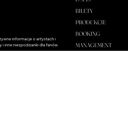
BILETY
PRODUKCJE
BOOKING
ywne informacje o artystach i 
MANAGEMENT
y i inne niespodzianki dla fanów.
DLA BIZNESU
SKLEP
KULUARY