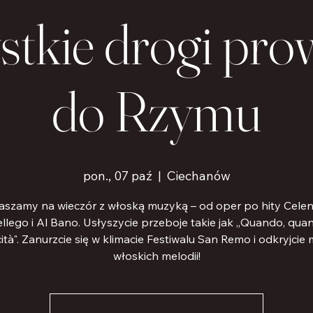
stkie drogi pro
do Rzymu
pon., 07 paź
  |  
Ciechanów
aszamy na wieczór z włoską muzyką – od oper po hity Celen
llego i Al Bano. Usłyszycie przeboje takie jak „Quando, quan
cità". Zanurzcie się w klimacie Festiwalu San Remo i odkryjcie
włoskich melodii!