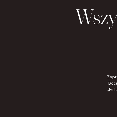
Wszy
Zapr
Boce
„Feli