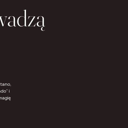
wadzą
tano,
do" i
 magię