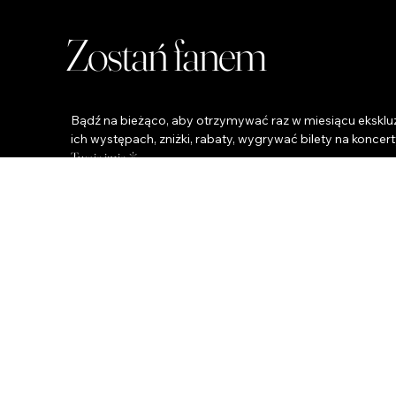
Zostań fanem
Bądź na bieżąco, aby otrzymywać raz w miesiącu ekskluz
ich występach, zniżki, rabaty, wygrywać bilety na koncert
Twoje imię
*
Twój Email
Telefon
Miasto
*
Tak, zapisz mnie do fanklubu. :)
*
Które projekty muzyczne lubisz najbardziej?
*