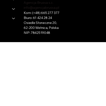
Agencja Brussa s.c.
info@agencjabrussa.pl
Kom:
(+48) 665 277 377
Biuro:
61 424 28 24
Osiedle Słoneczne 20,
62-200 Wełnica, Polska
NIP: 7842519048