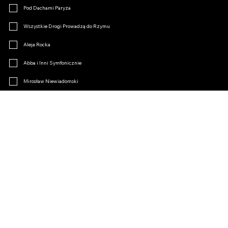
Pod Dachami Paryża
Wszystkie Drogi Prowadzą do Rzymu
Aleja Rocka
Abba i Inni Symfonicznie
Mirosław Niewiadomski
Klimakterium
Opertki Czar
Inne
Dołącz do Fanklubu