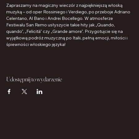
Zapraszamy na magiczny wieczór z najpiękniejszą włoską 
muzyką – od oper Rossiniego i Verdiego, po przeboje Adriano 
Celentano, Al Bano i Andrei Bocellego. W atmosferze 
Festiwalu San Remo usłyszycie takie hity jak „Quando, 
quando", „Felicità" czy „Grande amore". Przygotujcie się na 
wyjątkową podróż muzyczną po Italii, pełną emocji, miłości i 
śpiewności włoskiego języka!
Udostępnij to wydarzenie