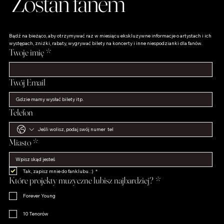
Zostań fanem
Bądź na bieżąco, aby otrzymywać raz w miesiącu ekskluzywne informacje o artystach i ich 
występach, zniżki, rabaty, wygrywać bilety na koncerty i inne niespodzianki dla fanów.
Twoje imię
*
Twój Email
Telefon
Miasto
*
Tak, zapisz mnie do fanklubu. :)
*
Które projekty muzyczne lubisz najbardziej?
*
Forever Young
10 Tenorów