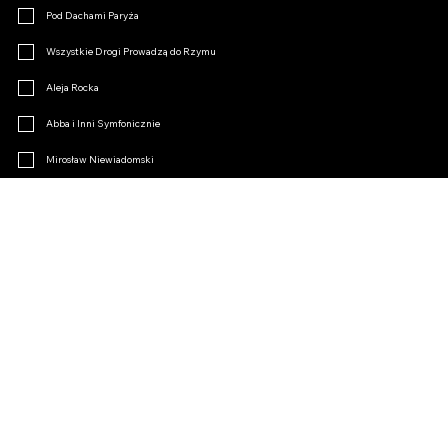
Pod Dachami Paryża
Wszystkie Drogi Prowadzą do Rzymu
Aleja Rocka
Abba i Inni Symfonicznie
Mirosław Niewiadomski
Klimakterium
Opertki Czar
Inne
Dołącz do Fanklubu