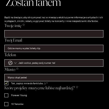
Zostań fanem
Bądź na bieżąco, aby otrzymywać raz w miesiącu ekskluzywne informacje o artystach i ich 
występach, zniżki, rabaty, wygrywać bilety na koncerty i inne niespodzianki dla fanów.
Twoje imię
*
Twój Email
Telefon
Miasto
*
Tak, zapisz mnie do fanklubu. :)
*
Które projekty muzyczne lubisz najbardziej?
*
Forever Young
10 Tenorów