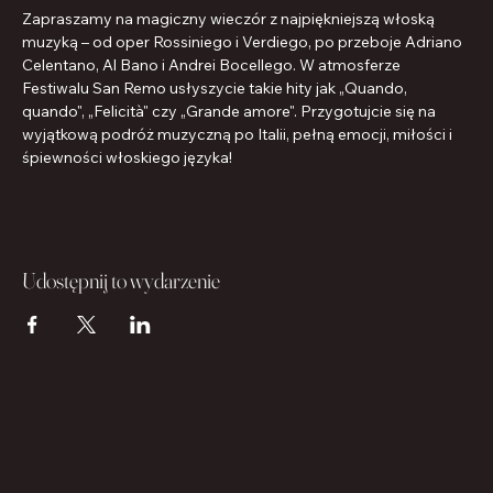
Zapraszamy na magiczny wieczór z najpiękniejszą włoską 
muzyką – od oper Rossiniego i Verdiego, po przeboje Adriano 
Celentano, Al Bano i Andrei Bocellego. W atmosferze 
Festiwalu San Remo usłyszycie takie hity jak „Quando, 
quando", „Felicità" czy „Grande amore". Przygotujcie się na 
wyjątkową podróż muzyczną po Italii, pełną emocji, miłości i 
śpiewności włoskiego języka!
Udostępnij to wydarzenie