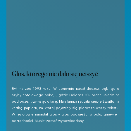
Głos, którego nie dało się uciszyć
Był marzec 1993 roku. W Londynie padał deszcz, bębniąc o 
szyby hotelowego pokoju, gdzie Dolores O’Riordan usiadła na 
podłodze, trzymając gitarę. Mała lampa rzucała ciepłe światło na 
kartkę papieru, na której pojawiały się pierwsze wersy tekstu. 
W jej głowie narastał głos – głos opowieści o bólu, gniewie i 
bezradności. Musiał zostać wypowiedziany.