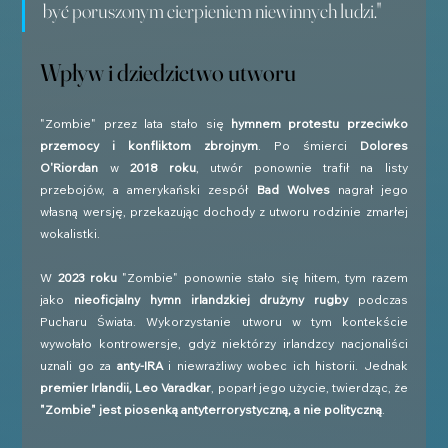
być poruszonym cierpieniem niewinnych ludzi."
Wpływ i dziedzictwo utworu
"Zombie" przez lata stało się 
hymnem protestu przeciwko 
przemocy i konfliktom zbrojnym
. Po śmierci 
Dolores 
O'Riordan
 w 
2018 roku
, utwór ponownie trafił na listy 
przebojów, a amerykański zespół 
Bad Wolves
 nagrał jego 
własną wersję, przekazując dochody z utworu rodzinie zmarłej 
wokalistki.
W 
2023 roku
 "Zombie" ponownie stało się hitem, tym razem 
jako 
nieoficjalny hymn irlandzkiej drużyny rugby
 podczas 
Pucharu Świata. Wykorzystanie utworu w tym kontekście 
wywołało kontrowersje, gdyż niektórzy irlandzcy nacjonaliści 
uznali go za 
anty-IRA
 i niewrażliwy wobec ich historii. Jednak 
premier Irlandii, Leo Varadkar
, poparł jego użycie, twierdząc, że 
"Zombie" jest piosenką antyterrorystyczną, a nie polityczną
.