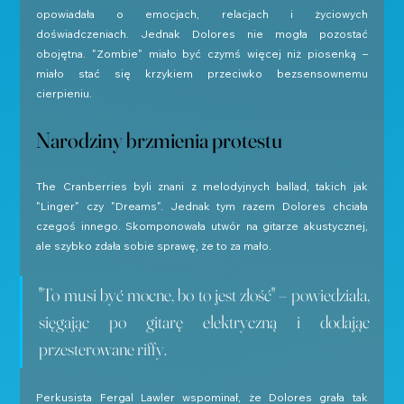
opowiadała o emocjach, relacjach i życiowych 
doświadczeniach. Jednak Dolores nie mogła pozostać 
obojętna. "Zombie" miało być czymś więcej niż piosenką – 
miało stać się krzykiem przeciwko bezsensownemu 
cierpieniu.
Narodziny brzmienia protestu
The Cranberries byli znani z melodyjnych ballad, takich jak 
"Linger" czy "Dreams". Jednak tym razem Dolores chciała 
czegoś innego. Skomponowała utwór na gitarze akustycznej, 
ale szybko zdała sobie sprawę, że to za mało.
"To musi być mocne, bo to jest złość" – powiedziała, 
sięgając po gitarę elektryczną i dodając 
przesterowane riffy.
Perkusista Fergal Lawler wspominał, że Dolores grała tak 