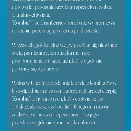
upływu lat pozostaje krzykiem sprzeciwu wobec 
brutalności świata. 
"Zombie" The Cranberries ponownie wybrzmiewa 
na scenie, przenikając w serca publiczności. 
W czasach, gdy kolejne wojny pochłaniają niewinne 
życie, pamiętamy, że muzyka ma moc 
przypominania o tragediach, które nigdy nie 
powinny się wydarzyć. 
Wojna w Ukrainie, podobnie jak wiele konfliktów w 
historii, odbiera głos tym, którzy najbardziej cierpią. 
"Zombie" to hymn o tych, których świat zdążył 
opłakać, ale nie zdążył ocalić. Dlatego ten utwór 
znalazł się w naszym repertuarze – bo jego 
przesłanie nigdy nie straci na aktualności.