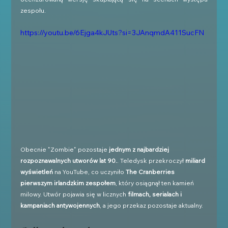
zespołu.
https://youtu.be/6Ejga4kJUts?si=3JAnqmdA411SucFN
Obecnie "Zombie" pozostaje 
jednym z najbardziej 
rozpoznawalnych utworów lat 90.
. Teledysk przekroczył 
miliard 
wyświetleń
 na YouTube, co uczyniło 
The Cranberries 
pierwszym irlandzkim zespołem
, który osiągnął ten kamień 
milowy. Utwór pojawia się w licznych 
filmach, serialach i 
kampaniach antywojennych
, a jego przekaz pozostaje aktualny.