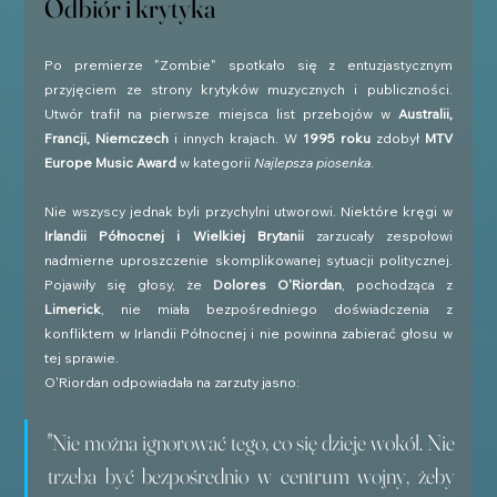
Odbiór i krytyka
Po premierze "Zombie" spotkało się z entuzjastycznym 
przyjęciem ze strony krytyków muzycznych i publiczności. 
Utwór trafił na pierwsze miejsca list przebojów w 
Australii, 
Francji, Niemczech
 i innych krajach. W 
1995 roku
 zdobył 
MTV 
Europe Music Award
 w kategorii 
Najlepsza piosenka
.
Nie wszyscy jednak byli przychylni utworowi. Niektóre kręgi w 
Irlandii Północnej i Wielkiej Brytanii
 zarzucały zespołowi 
nadmierne uproszczenie skomplikowanej sytuacji politycznej. 
Pojawiły się głosy, że 
Dolores O'Riordan
, pochodząca z 
Limerick
, nie miała bezpośredniego doświadczenia z 
konfliktem w Irlandii Północnej i nie powinna zabierać głosu w 
tej sprawie.
O'Riordan odpowiadała na zarzuty jasno:
"Nie można ignorować tego, co się dzieje wokół. Nie 
trzeba być bezpośrednio w centrum wojny, żeby 