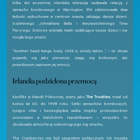
Kilka dni wcześniej irlandzka telewizja nadawała relację z 
zamachu bombowego w Warrington. IRA zdetonowała dwa 
ładunki wybuchowe w centrum miasta, zabijając dwoje dzieci: 
trzyletniego Johnathana Balla i dwunastoletniego Tima 
Parry’ego. Dolores widziała matki opłakujące swoje dzieci i nie 
mogła tego znieść.
"Another head hangs lowly, child is slowly taken..." – te słowa 
pojawiły się jako pierwsze, stając się bolesnym, ale 
prawdziwym zapisem jej emocji.
Irlandia podzielona przemocą
Konflikt w Irlandii Północnej, znany jako 
The Troubles
, trwał od 
końca lat 60. do 1998 roku. Setki zamachów bombowych, 
tysiące ofiar i bezwzględna walka między protestanckimi 
unionistami a katolickimi republikanami – wszystko to 
zbudowało atmosferę niekończącego się strachu.
The Cranberries nie byli zespołem politycznym. Ich muzyka 