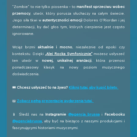
"Zombie" to nie tylko piosenka – to 
manifest sprzeciwu wobec 
przemocy
, utwór, który porusza słuchaczy na całym świecie. 
Jego siła tkwi w 
autentyczności emocji
 Dolores O'Riordan i jej 
determinacji, by dać głos tym, których cierpienie jest często 
ignorowane.
Wciąż brzmi 
aktualnie i mocno
, niezależnie od epoki czy 
kontekstu. Dzięki 
„Alei Rocka Symfonicznie”
 możesz usłyszeć 
ten utwór w 
nowej, unikalnej aranżacji
, która przenosi 
ponadczasowy klasyk na nowy poziom muzycznego 
doświadczenia.
🎟 
Chcesz usłyszeć to na żywo?
Kliknij tutaj, aby kupić bilety. 
📖 
Zobacz pełną prezentację wydarzenia tutaj.
📱 Śledź nas na 
Instagramie 
@agencja_brussa
 i 
Facebooku 
@agencjabrussa
, aby być na bieżąco z naszymi produkcjami i 
fascynującymi historiami muzycznymi. 