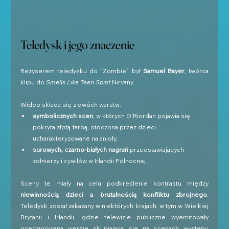
Teledysk i jego znaczenie
Reżyserem teledysku do "Zombie" był 
Samuel Bayer
, twórca 
klipu do 
Smells Like Teen Spirit
 Nirvany. 
Wideo składa się z dwóch warstw:
symbolicznych scen
, w których O'Riordan pojawia się 
pokryta złotą farbą, otoczona przez dzieci 
ucharakteryzowane na anioły,
surowych, czarno-białych nagrań
 przedstawiających 
żołnierzy i cywilów w Irlandii Północnej.
Sceny te miały na celu podkreślenie kontrastu między 
niewinnością dzieci a brutalnością konfliktu zbrojnego
. 
Teledysk został zakazany w niektórych krajach, w tym w Wielkiej 
Brytanii i Irlandii, gdzie telewizje publiczne wyemitowały 
ocenzurowaną wersję skupiającą się na scenach występu 