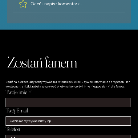
Oceń i napisz komentarz...
Oleksandr Onofriychuk: Historia głosu, który
zachwyca publiczność
Zostań fanem
Bądź na bieżąco, aby otrzymywać raz w miesiącu ekskluzywne informacje o artystach i ich 
występach, zniżki, rabaty, wygrywać bilety na koncerty i inne niespodzianki dla fanów.
Twoje imię
*
Twój Email
Telefon