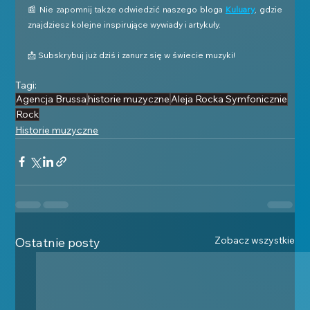
📰 Nie zapomnij także odwiedzić naszego bloga 
Kuluary
, gdzie 
znajdziesz kolejne inspirujące wywiady i artykuły.
📩 Subskrybuj już dziś i zanurz się w świecie muzyki!
Tagi:
Agencja Brussa
historie muzyczne
Aleja Rocka Symfonicznie
Rock
Historie muzyczne
Zobacz wszystkie
Ostatnie posty