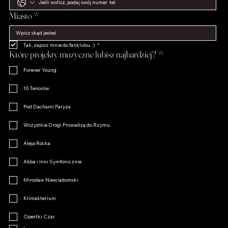
Miasto
*
Tak, zapisz mnie do fanklubu. :)
*
Które projekty muzyczne lubisz najbardziej?
*
Forever Young
10 Tenorów
Pod Dachami Paryża
Wszystkie Drogi Prowadzą do Rzymu
Aleja Rocka
Abba i Inni Symfonicznie
Mirosław Niewiadomski
Klimakterium
Opertki Czar