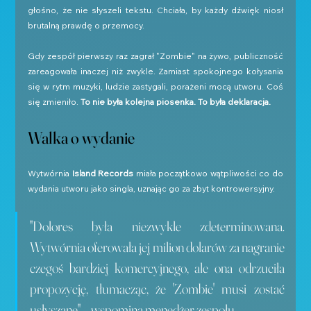
głośno, że nie słyszeli tekstu. Chciała, by każdy dźwięk niosł 
brutalną prawdę o przemocy.
Gdy zespół pierwszy raz zagrał "Zombie" na żywo, publiczność 
zareagowała inaczej niż zwykle. Zamiast spokojnego kołysania 
się w rytm muzyki, ludzie zastygali, porażeni mocą utworu. Coś 
się zmieniło. 
To nie była kolejna piosenka. To była deklaracja.
Walka o wydanie
Wytwórnia 
Island Records
 miała początkowo wątpliwości co do 
wydania utworu jako singla, uznając go za zbyt kontrowersyjny.
"Dolores była niezwykle zdeterminowana. 
Wytwórnia oferowała jej milion dolarów za nagranie 
czegoś bardziej komercyjnego, ale ona odrzuciła 
propozycję, tłumacząc, że 'Zombie' musi zostać 
usłyszane" – wspomina menedżer zespołu.