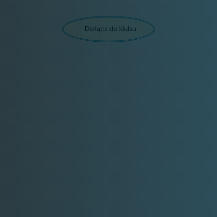
Dołącz do klubu