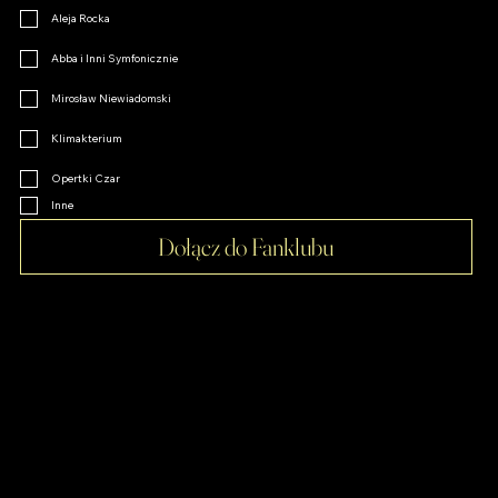
Aleja Rocka
Abba i Inni Symfonicznie
Mirosław Niewiadomski
Klimakterium
Opertki Czar
Inne
Dołącz do Fanklubu