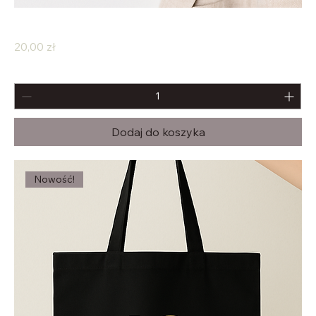
Brelok do kluczy – 10 Tenorów
Cena
20,00 zł
Dodaj do koszyka
Nowość!