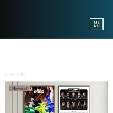
Strona główna
Gadżety
Gadżety
Produkty (5)
Filtry i sortowanie
Nowość!