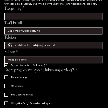
Bądź na bieżąco, aby otrzymywać raz w miesiącu ekskluzywne informacje o artystach i ich 
występach, zniżki, rabaty, wygrywać bilety na koncerty i inne niespodzianki dla fanów.
Twoje imię
*
Twój Email
Telefon
Miasto
*
Tak, zapisz mnie do fanklubu. :)
*
Które projekty muzyczne lubisz najbardziej?
*
Forever Young
10 Tenorów
Pod Dachami Paryża
Wszystkie Drogi Prowadzą do Rzymu