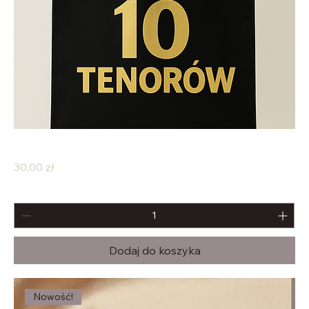
Torba "10 Tenorów"
Cena
30,00 zł
Dodaj do koszyka
Nowość!