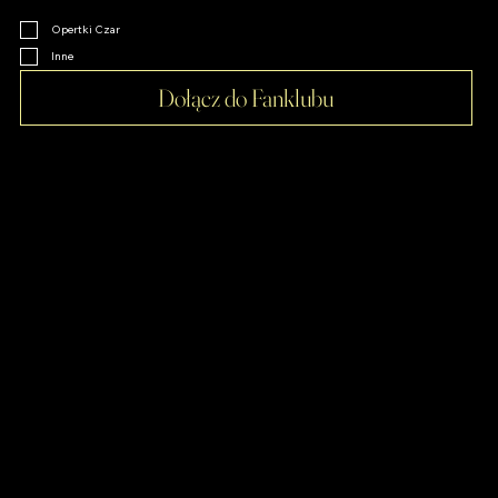
Klimakterium
Opertki Czar
Inne
Dołącz do Fanklubu