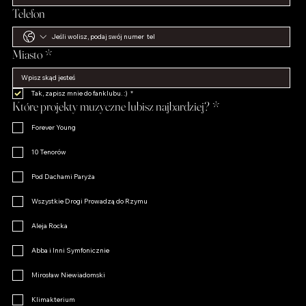
Telefon
Miasto
*
Tak, zapisz mnie do fanklubu. :)
*
Które projekty muzyczne lubisz najbardziej?
*
Forever Young
10 Tenorów
Pod Dachami Paryża
Wszystkie Drogi Prowadzą do Rzymu
Aleja Rocka
Abba i Inni Symfonicznie
Mirosław Niewiadomski