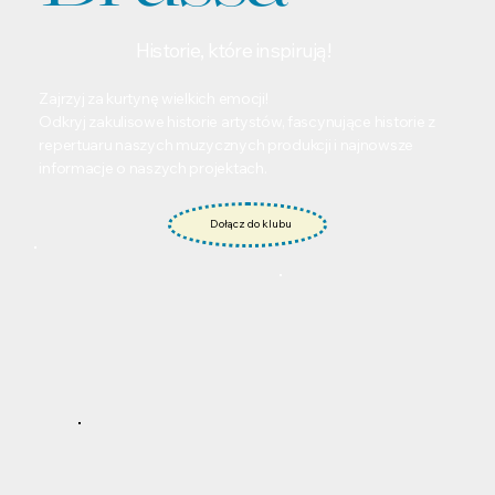
Historie, które inspirują!
Zajrzyj za kurtynę wielkich emocji!
Odkryj zakulisowe historie artystów, fascynujące historie z
repertuaru naszych muzycznych produkcji i najnowsze
informacje o naszych projektach.
Dołącz do klubu