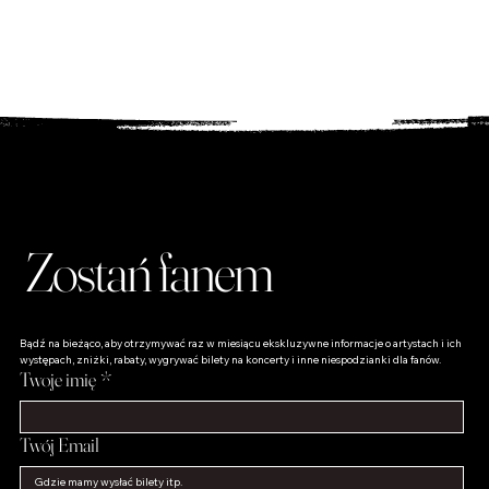
Sklep dla Fanów
Odkryj unikalne produkty dla fanów – od płyt po
wyjątkowe gadżety, które podkreślą Twoją miłość do
muzyki!
Zostań fanem
Bądź na bieżąco, aby otrzymywać raz w miesiącu ekskluzywne informacje o artystach i ich 
występach, zniżki, rabaty, wygrywać bilety na koncerty i inne niespodzianki dla fanów.
Twoje imię
*
Twój Email