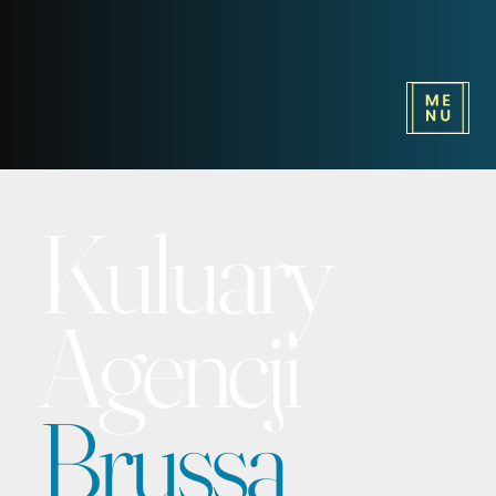
Kuluary
Agencji
Brussa