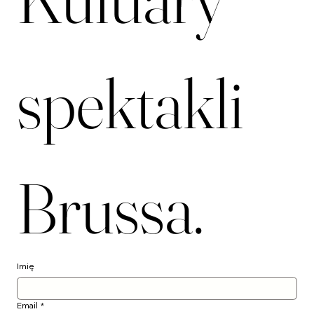
Kuluary 
spektakli 
Brussa.
Imię