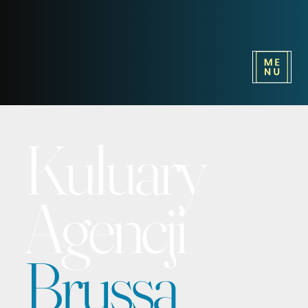
Kuluary
Agencji
Brussa