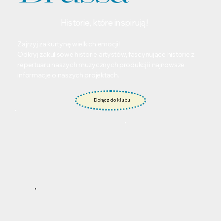
Historie, które inspirują!
Zajrzyj za kurtynę wielkich emocji!
Odkryj zakulisowe historie artystów, fascynujące historie z
repertuaru naszych muzycznych produkcji i najnowsze
informacje o naszych projektach.
Dołącz do klubu