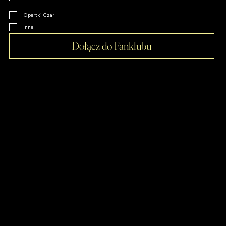
Opertki Czar
Inne
Dołącz do Fanklubu