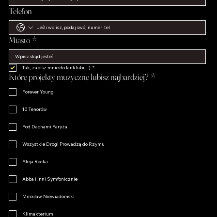
Telefon
Miasto
*
Tak, zapisz mnie do fanklubu. :)
*
Które projekty muzyczne lubisz najbardziej?
*
Forever Young
10 Tenorów
Pod Dachami Paryża
Wszystkie Drogi Prowadzą do Rzymu
Aleja Rocka
Abba i Inni Symfonicznie
Mirosław Niewiadomski
Klimakterium