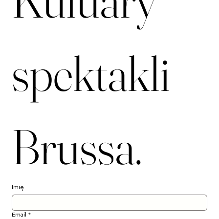
Kuluary 
spektakli 
Brussa.
Imię
Email
*