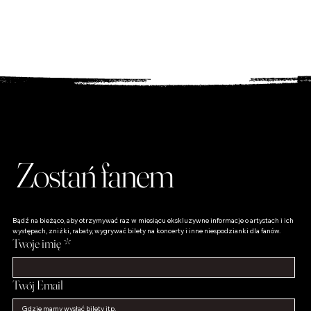
Odkryj unikalne produkty dla fanów – od płyt po
wyjątkowe gadżety, które podkreślą Twoją miłość do
muzyki!
Zostań fanem
Bądź na bieżąco, aby otrzymywać raz w miesiącu ekskluzywne informacje o artystach i ich 
występach, zniżki, rabaty, wygrywać bilety na koncerty i inne niespodzianki dla fanów.
Twoje imię
*
Twój Email