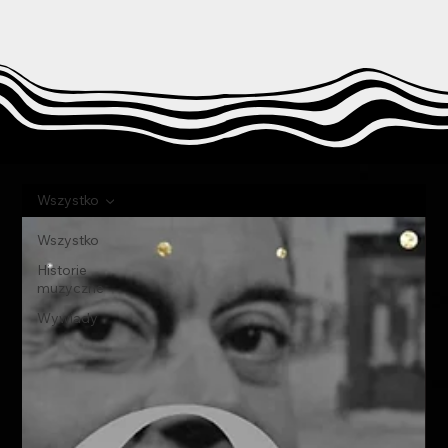
Wszystko
Wszystko
Historie
muzyczne
Wywiady