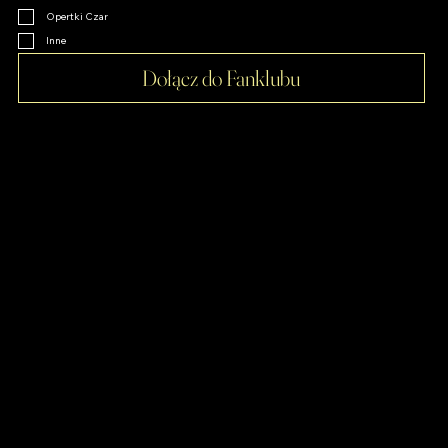
Klimakterium
Opertki Czar
Inne
Dołącz do Fanklubu