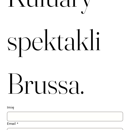
Kuluary 
spektakli 
Brussa.
Imię