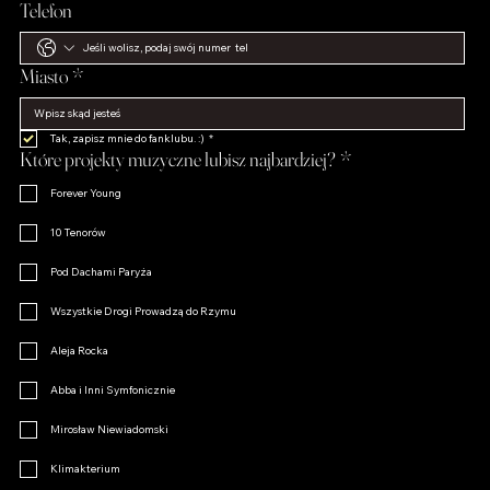
Telefon
Miasto
*
Tak, zapisz mnie do fanklubu. :)
*
Które projekty muzyczne lubisz najbardziej?
*
Forever Young
10 Tenorów
Pod Dachami Paryża
Wszystkie Drogi Prowadzą do Rzymu
Aleja Rocka
Abba i Inni Symfonicznie
Mirosław Niewiadomski