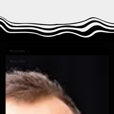
Wszystko
Wszystko
Historie
muzyczne
Wywiady