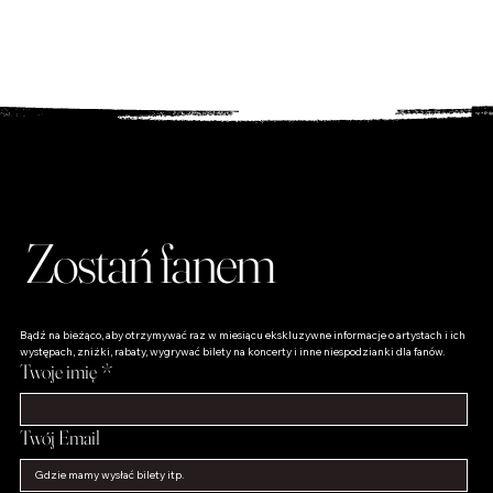
Sklep dla Fanów
Odkryj unikalne produkty dla fanów – od płyt po
wyjątkowe gadżety, które podkreślą Twoją miłość do
muzyki!
Zostań fanem
Bądź na bieżąco, aby otrzymywać raz w miesiącu ekskluzywne informacje o artystach i ich 
występach, zniżki, rabaty, wygrywać bilety na koncerty i inne niespodzianki dla fanów.
Twoje imię
*
Twój Email