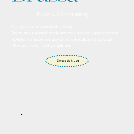
Historie, które inspirują!
Zajrzyj za kurtynę wielkich emocji!
Odkryj zakulisowe historie artystów, fascynujące historie z
repertuaru naszych muzycznych produkcji i najnowsze
informacje o naszych projektach.
Dołącz do klubu