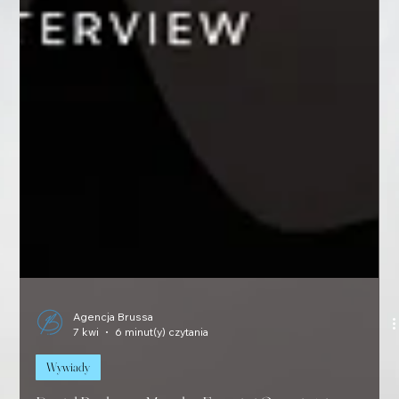
Agencja Brussa
7 kwi
6 minut(y) czytania