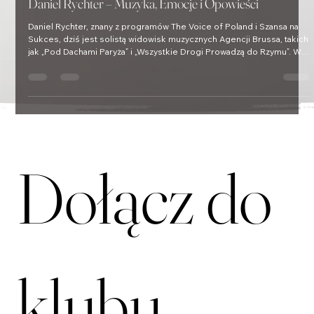
Wywiady
Daniel Rychter – Muzyka, Emocje i Opowieści
Daniel Rychter, znany z programów The Voice of Poland i Szansa na
Sukces, dziś jest solistą widowisk muzycznych Agencji Brussa, takich
jak „Pod Dachami Paryża” i „Wszystkie Drogi Prowadzą do Rzymu”. W
wywiadzie opowiada o swojej drodze na scenę, doświadczeniach
teatralnych oraz emocjach towarzyszących koncertom z orkiestrą i
międzynarodowymi artystami.
Dołącz do 