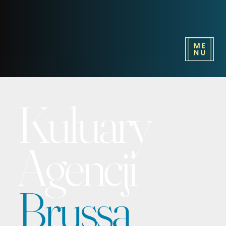
Kuluary
Agencji
Brussa