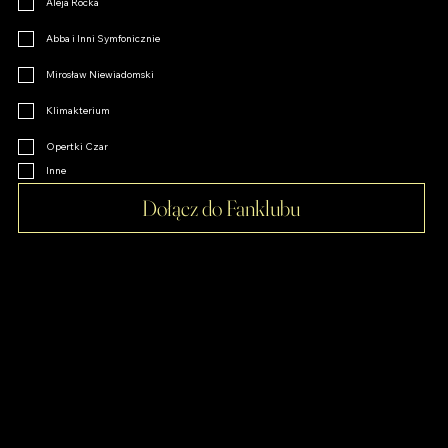
Wszystkie Drogi Prowadzą do Rzymu
Aleja Rocka
Abba i Inni Symfonicznie
Mirosław Niewiadomski
Klimakterium
Opertki Czar
Inne
Dołącz do Fanklubu