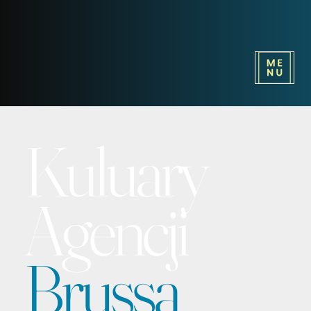
Kuluary
Agencji
Brussa