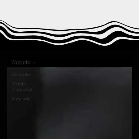
Wszystko
Wszystko
Historie
muzyczne
Wywiady