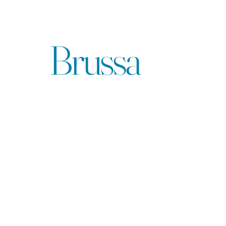
Agencja
Brussa
Produkcje
Poznaj wyjątkowe projekty muzyczne i artystyczne
tworzone i wspierane przez nas.