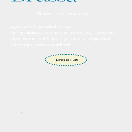
Historie, które inspirują!
Zajrzyj za kurtynę wielkich emocji!
Odkryj zakulisowe historie artystów, fascynujące historie z
repertuaru naszych muzycznych produkcji i najnowsze
informacje o naszych projektach.
Dołącz do klubu