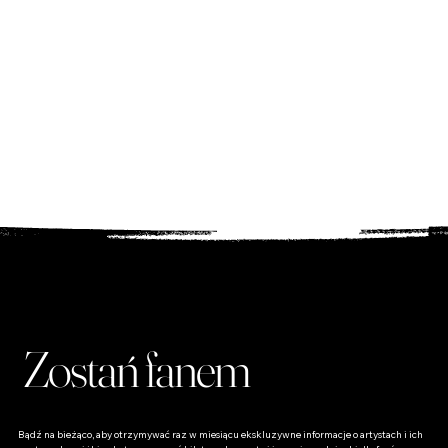
Bilety
Zarezerwuj bilety na wyjątkowe wydarzenia muzyczne i
artystyczne!
Sklep dla Fanów
Odkryj unikalne produkty dla fanów – od płyt po
wyjątkowe gadżety, które podkreślą Twoją miłość do
muzyki!
Zostań fanem