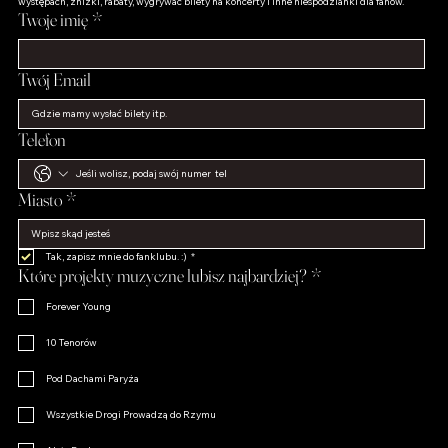
Bądź na bieżąco, aby otrzymywać raz w miesiącu ekskluzywne informacje o artystach i ich 
występach, zniżki, rabaty, wygrywać bilety na koncerty i inne niespodzianki dla fanów.
Twoje imię
*
Twój Email
Telefon
Miasto
*
Tak, zapisz mnie do fanklubu. :)
*
Które projekty muzyczne lubisz najbardziej?
*
Forever Young
10 Tenorów
Pod Dachami Paryża