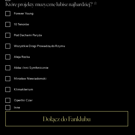
Tak, zapisz mnie do fanklubu. :)
*
Które projekty muzyczne lubisz najbardziej?
*
Forever Young
10 Tenorów
Pod Dachami Paryża
Wszystkie Drogi Prowadzą do Rzymu
Aleja Rocka
Abba i Inni Symfonicznie
Mirosław Niewiadomski
Klimakterium
Opertki Czar
Inne
Dołącz do Fanklubu