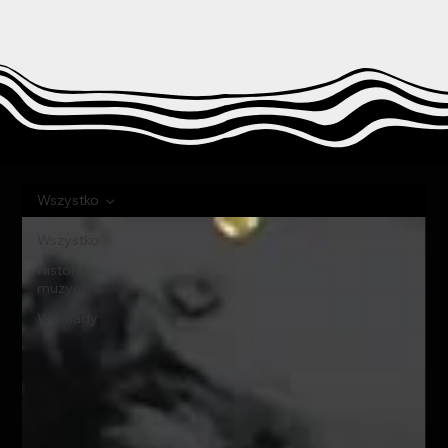
Wszystko
Wszystko
Historie
muzyczne
Wywiady