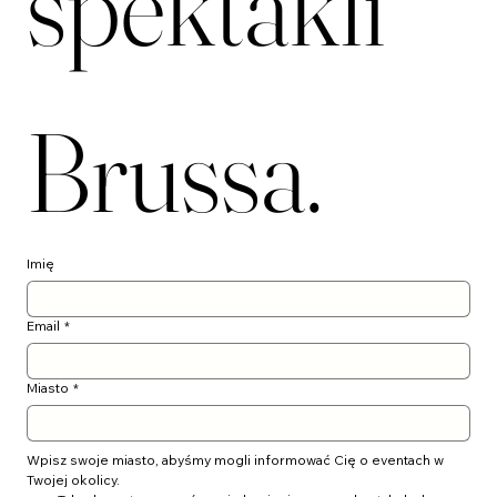
spektakli 
Brussa.
Imię
Email
*
Miasto
*