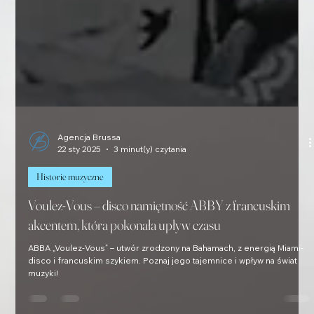
Agencja Brussa
22 sty 2025
3 minut(y) czytania
Historie muzyczne
Voulez-Vous – disco namiętność ABBY z francuskim
akcentem, która pokonała upływ czasu
ABBA „Voulez-Vous” – utwór zrodzony na Bahamach, z energią Miami-
disco i francuskim szykiem. Poznaj jego tajemnice i wpływ na świat
muzyki!