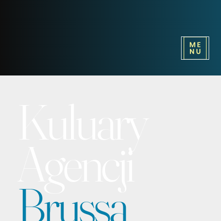
Kuluary
Agencji
Brussa