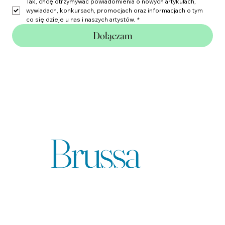
Wpisz swoje miasto, abyśmy mogli informować Cię o eventach w 
Twojej okolicy.
Tak, chcę otrzymywać powiadomienia o nowych artykułach, 
wywiadach, konkursach, promocjach oraz informacjach o tym 
co się dzieje u nas i naszych artystów.
*
Dołączam
Agencja
Brussa