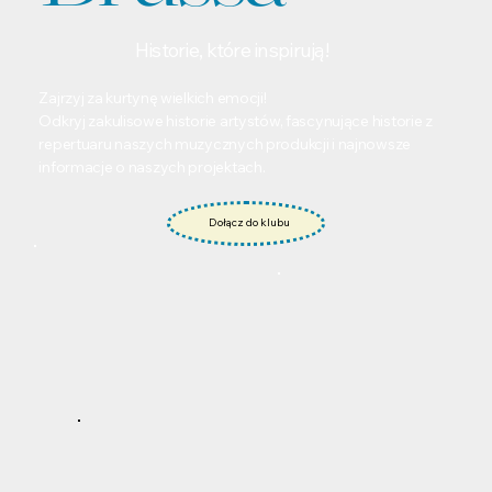
Historie, które inspirują!
Zajrzyj za kurtynę wielkich emocji!
Odkryj zakulisowe historie artystów, fascynujące historie z
repertuaru naszych muzycznych produkcji i najnowsze
informacje o naszych projektach.
Dołącz do klubu