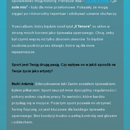
opowiedzieć moją historię. Pierwsze dwa – 
„La vita è bella”
 i 
„O 
sole mio”
 – były dla mnie przełomowe. Pokazały, że mogę 
sięgać po różnorodny repertuar i zdobywać uznanie słuchaczy. 
Trzeci album, który będzie nosił tytuł 
„Il Tenore”
, to ukłon w 
stronę moich korzeni jako śpiewaka operowego. Chcę, żeby 
był czymś więcej niż tylko zbiorem utworów. To będzie 
osobista podróż przez dźwięki, które są dla mnie 
najważniejsze.
Sport jest Twoją drugą pasją. Czy wpływa on w jakiś sposób na 
Twoje życie jako artysty?
Badri Adamia
: 
Zdecydowanie tak! Zanim zostałem śpiewakiem, 
byłem piłkarzem. Sport nauczył mnie dyscypliny, regularności i 
pokory wobec ciężkiej pracy. To wartości, które bardzo 
przydają się w muzyce. Poza tym sport pozwala mi utrzymać 
formę fizyczną, co jest kluczowe dla każdego śpiewaka 
operowego. Bez kondycji trudno o pełną kontrolę nad głosem 
i oddechem.