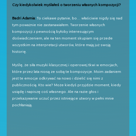
Czy kiedykolwiek myślałeś o tworzeniu własnych kompozycji?
Badri Adamia
: 
To ciekawe pytanie, bo… właściwie nigdy się nad 
tym poważnie nie zastanawiałem. Tworzenie własnych 
kompozycji z pewnością byłoby interesującym 
doświadczeniem, ale na ten moment skupiam się przede 
wszystkim na interpretacji utworów, które mają już swoją 
historię. 
Myślę, że siła muzyki klasycznej i operowej tkwi w emocjach, 
które przez lata niosą ze sobą te kompozycje. Moim zadaniem 
jest te emocje odkrywać na nowo i dzielić się nimi z 
publicznością. Kto wie? Może kiedyś przyjdzie moment, kiedy 
usiądę i napiszę coś własnego. Ale na razie głos i 
przekazywanie uczuć przez istniejące utwory w pełni mnie 
pochłaniają.