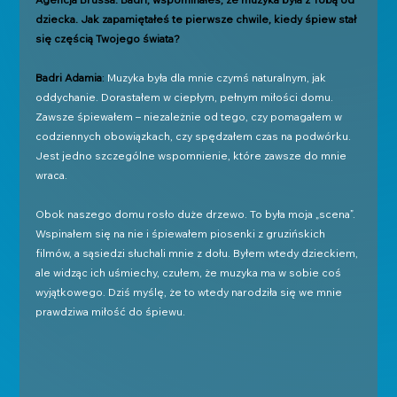
dziecka. Jak zapamiętałeś te pierwsze chwile, kiedy śpiew stał 
się częścią Twojego świata?
Badri Adamia
: 
Muzyka była dla mnie czymś naturalnym, jak 
oddychanie. Dorastałem w ciepłym, pełnym miłości domu. 
Zawsze śpiewałem – niezależnie od tego, czy pomagałem w 
codziennych obowiązkach, czy spędzałem czas na podwórku. 
Jest jedno szczególne wspomnienie, które zawsze do mnie 
wraca. 
Obok naszego domu rosło duże drzewo. To była moja „scena”. 
Wspinałem się na nie i śpiewałem piosenki z gruzińskich 
filmów, a sąsiedzi słuchali mnie z dołu. Byłem wtedy dzieckiem, 
ale widząc ich uśmiechy, czułem, że muzyka ma w sobie coś 
wyjątkowego. Dziś myślę, że to wtedy narodziła się we mnie 
prawdziwa miłość do śpiewu.