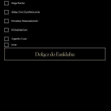
Aleja Rocka
Abba i Inni Symfonicznie
Mirosław Niewiadomski
Klimakterium
Opertki Czar
Inne
Dołącz do Fanklubu