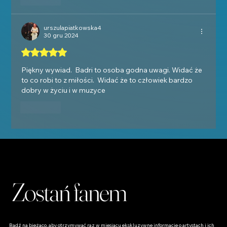
urszulapiatkowska4
30 gru 2024
Oceniono na 5 z 5 gwiazdek.
Piękny wywiad.  Badri to osoba godna uwagi. Widać że 
to co robi to z miłości.  Widać że to człowiek bardzo 
dobry w życiu i w muzyce 
Polub
Zostań fanem
Bądź na bieżąco, aby otrzymywać raz w miesiącu ekskluzywne informacje o artystach i ich 