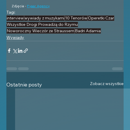
Zdjęcia - 
Pyaar Agency
Tagi:
interview
wywiady z muzykami
10 Tenorów
Operetki Czar
Wszystkie Drogi Prowadzą do Rzymu
Noworoczny Wieczór ze Straussem
Badri Adamia
Wywiady
Zobacz wszystkie
Ostatnie posty