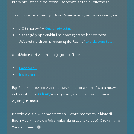
który nieustannie dojrzewa i zdobywa serca publiczności.
Jeśli chcecie zobaczyć Badri Adamia na żywo, zapraszamy na:
„10 tenorów” – 
Kup bilety tutaj
.
Szczegóły spektaklu i najnowszą trasę koncertową 
„Wszystkie drogi prowadzą do Rzymu” 
znajdziecie tutaj.
Śledźcie Badri Adamia na jego profilach:
Facebook
Instagram
Bądźcie na bieżąco z zakulisowymi historiami ze świata muzyki i 
subskrybujcie 
Kuluary
 – blog o artystach i kulisach pracy 
Agencji Brussa.
Podzielcie się w komentarzach – które momenty z historii 
Badri Adamii były dla Was najbardziej zaskakujące? Czekamy na 
Wasze opinie! 😊