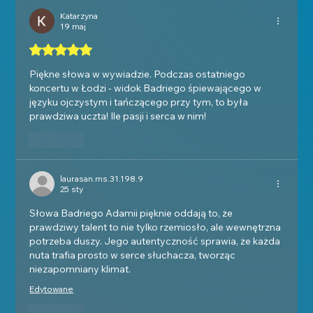
Katarzyna
19 maj
Oceniono na 5 z 5 gwiazdek.
Piękne słowa w wywiadzie. Podczas ostatniego 
koncertu w Łodzi - widok Badriego śpiewającego w 
języku ojczystym i tańczącego przy tym, to była 
prawdziwa uczta! Ile pasji i serca w nim!
Polub
laurasan.ms.31.198.9
25 sty
Słowa Badriego Adamii pięknie oddają to, że 
prawdziwy talent to nie tylko rzemiosło, ale wewnętrzna 
potrzeba duszy. Jego autentyczność sprawia, że każda 
nuta trafia prosto w serce słuchacza, tworząc 
niezapomniany klimat. 
Edytowane
Polub