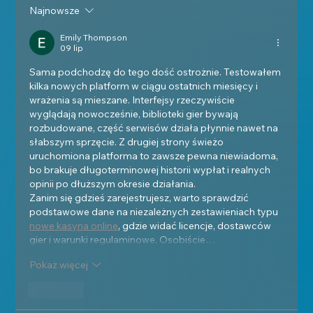
Najnowsze
Mariusz Adam Ruta: Skromność i talent Tenora
Młodego Pokolenia
Emily Thompson
09 lip
Sama podchodzę do tego dość ostrożnie. Testowałem 
kilka nowych platform w ciągu ostatnich miesięcy i 
wrażenia są mieszane. Interfejsy rzeczywiście 
wyglądają nowocześnie, biblioteki gier bywają 
rozbudowane, część serwisów działa płynnie nawet na 
słabszym sprzęcie. Z drugiej strony świeżo 
uruchomiona platforma to zawsze pewna niewiadoma, 
bo brakuje długoterminowej historii wypłat i realnych 
opinii po dłuższym okresie działania.
Zanim się gdzieś zarejestrujesz, warto sprawdzić 
podstawowe dane na niezależnych zestawieniach typu 
nowe kasyna online
, gdzie widać licencje, dostawców 
gier i warunki regulaminowe. Osobiście…
Pokaż więcej
Polub