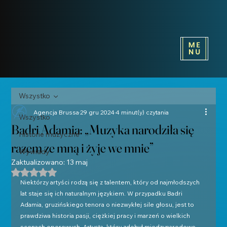
Wszystko
Agencja Brussa
29 gru 2024
4 minut(y) czytania
Wszystko
Badri Adamia: „Muzyka narodziła się
Historie muzyczne
razem ze mną i żyje we mnie”
Wywiady
Zaktualizowano:
13 maj
Oceniono na NaN z 5 gwiazdek.
Niektórzy artyści rodzą się z talentem, który od najmłodszych 
lat staje się ich naturalnym językiem. W przypadku Badri 
Adamia, gruzińskiego tenora o niezwykłej sile głosu, jest to 
prawdziwa historia pasji, ciężkiej pracy i marzeń o wielkich 
scenach operowych. Artysta, który zdobył międzynarodowe 