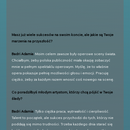
Masz już wiele sukcesów na swoim koncie, ale jakie są Twoje 
marzenia na przyszłość?
Badri Adamia
: 
Moim celem zawsze były operowe sceny świata. 
Chciałbym, żeby polska publiczność miała okazję zobaczyć 
mnie w pełnym spektaklu operowym. Myślę, że to właśnie 
opera pokazuje pełnię możliwości głosu i emocji. Pracuję 
ciężko, żeby za każdym razem wnosić coś nowego na scenę.
Co poradziłbyś młodym artystom, którzy chcą pójść w Twoje 
ślady?
Badri Adamia
: 
Tylko ciężka praca, wytrwałość i cierpliwość. 
Talent to początek, ale sukces przychodzi do tych, którzy nie 
poddają się mimo trudności. Trzeba każdego dnia starać się 