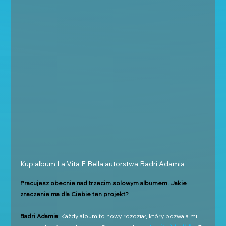
Kup album La Vita E Bella autorstwa Badri Adamia
Pracujesz obecnie nad trzecim solowym albumem. Jakie 
znaczenie ma dla Ciebie ten projekt?
Badri Adamia
: 
Każdy album to nowy rozdział, który pozwala mi 