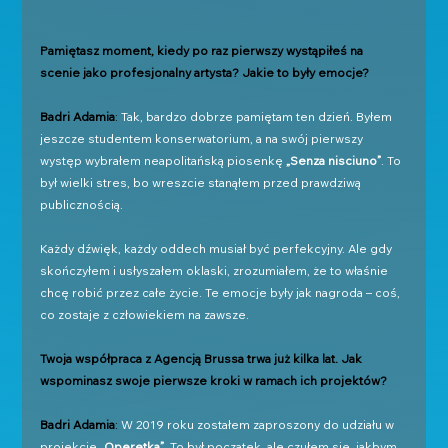
Pamiętasz moment, kiedy po raz pierwszy wystąpiłeś na 
scenie jako profesjonalny artysta? Jakie to były emocje?
Badri Adamia
: 
Tak, bardzo dobrze pamiętam ten dzień. Byłem 
jeszcze studentem konserwatorium, a na swój pierwszy 
występ wybrałem neapolitańską piosenkę 
„Senza nisciuno”
. To 
był wielki stres, bo wreszcie stanąłem przed prawdziwą 
publicznością. 
Każdy dźwięk, każdy oddech musiał być perfekcyjny. Ale gdy 
skończyłem i usłyszałem oklaski, zrozumiałem, że to właśnie 
chcę robić przez całe życie. Te emocje były jak nagroda – coś, 
co zostaje z człowiekiem na zawsze.
Twoja współpraca z Agencją Brussa trwa już kilka lat. Jak 
wspominasz swoje pierwsze kroki w ramach ich projektów?
Badri Adamia
: 
W 2019 roku zostałem zaproszony do udziału w 
projekcie 
„Operetka”
. To był początek, ale czułem się, jakbym 