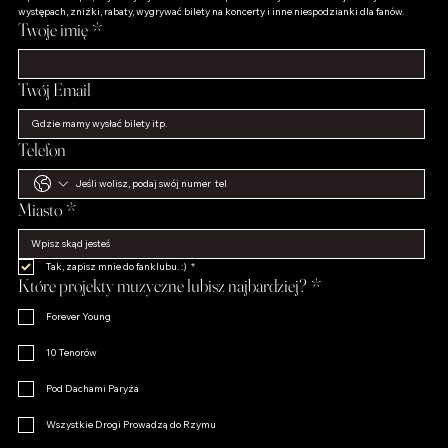
występach, zniżki, rabaty, wygrywać bilety na koncerty i inne niespodzianki dla fanów.
Twoje imię
*
Twój Email
Telefon
Miasto
*
Tak, zapisz mnie do fanklubu. :)
*
Które projekty muzyczne lubisz najbardziej?
*
Forever Young
10 Tenorów
Pod Dachami Paryża
Wszystkie Drogi Prowadzą do Rzymu