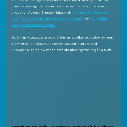
uznanie, występuje dziś na prestiżowych scenach w ramach 
produkcji Agencji Brussa – takich jak 
„10 tenorów”
, 
Operetki 
Czar"
, 
"Noworoczny wieczór ze Starussem"
 czy 
„Wszystkie 
drogi prowadzą do Rzymu”
.
Dziś mamy zaszczyt zaprosić Was na spotkanie z człowiekiem, 
który przenosi klasykę na nowy poziom interpretacji i 
udowadnia, że śpiew może stać się nieodłączną częścią życia.
Agencja Brussa: Badri, wspominałeś, że muzyka była z Tobą od 