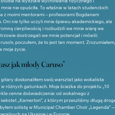
 studia na wydziale wychowania fizycznego i 
ę mnie nie opuściła. To właśnie w latach studenckich 
ia z moimi mentorami – profesorami Bogdanem 
 Oni nie tylko uczyli mnie śpiewu akademickiego, ale 
omną cierpliwością i rozbudzili we mnie wiarę we 
rzowie dostrzegali we mnie potencjał i mówili: 
ruso!», poczułem, że to jest ten moment. Zrozumiałem,
e moje życie.
wasz jak młody Caruso”
 gitary doskonaliłem swój warsztat jako wokalista 
 w różnych gatunkach. Moja ścieżka do projektu „10 
ykle cenne doświadczenia: od wokalnego z 
sekstet „Kamerton”, z którym przeszliśmy długą drog
byłem solistą w Municipal Chamber Choir „Legenda” 
eralnych na Ukrainie i w Europie.