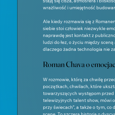
stają się cisza, atmosfera i blisk
wrażliwość i umiejętność budowan
Ale kiedy rozmawia się z Romanem
siebie stoi człowiek niezwykle e
naprawdę jest kontakt z publiczno
ludzi do łez, o życiu między scen
dlaczego żadna technologia nie za
Roman Chava o emocjach
W rozmowie, którą za chwilę prz
początkach, chwilach, które ukszt
towarzyszących występom przed 
telewizyjnych talent show, mówi o
przy świecach”, a także o tym, co 
scenę. To szczera historia o dyscyp