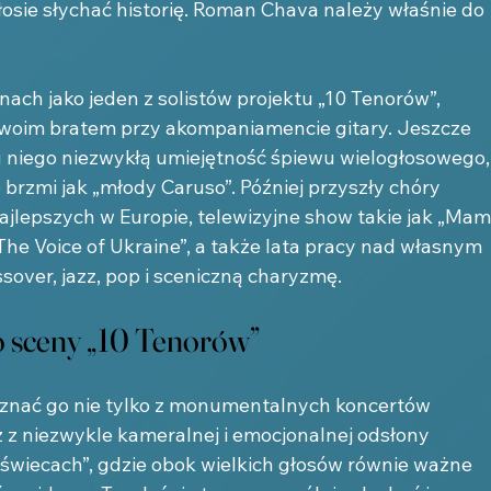
 głosie słychać historię. Roman Chava należy właśnie do 
ach jako jeden z solistów projektu „10 Tenorów”, 
e swoim bratem przy akompaniamencie gitary. Jeszcze 
u niego niezwykłą umiejętność śpiewu wielogłosowego,
 brzmi jak „młody Caruso”. Później przyszły chóry 
jlepszych w Europie, telewizyjne show takie jak „Mam
The Voice of Ukraine”, a także lata pracy nad własnym 
ssover, jazz, pop i sceniczną charyzmę.
 sceny „10 Tenorów”
 znać go nie tylko z monumentalnych koncertów 
ż z niezwykle kameralnej i emocjonalnej odsłony 
świecach”, gdzie obok wielkich głosów równie ważne 