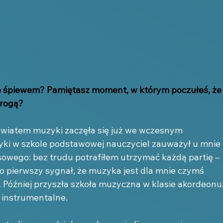
ze śpiewem? Pamiętasz moment, w którym poczułeś, że
drogą?
światem muzyki zaczęła się już we wczesnym 
zyki w szkole podstawowej nauczyciel zauważył u mnie 
sowego: bez trudu potrafiłem utrzymać każdą partię – 
 to pierwszy sygnał, że muzyka jest dla mnie czymś 
. Później przyszła szkoła muzyczna w klasie akordeonu,
 instrumentalne.