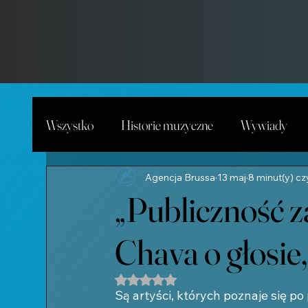
Wszystko
Historie muzyczne
Wywiady
Agencja Brussa
13 maj
8 minut(y) cz
„Publiczność z
Chava o głosie,
Oceniono na NaN z 5 gwiazdek.
Są artyści, których poznaje się po