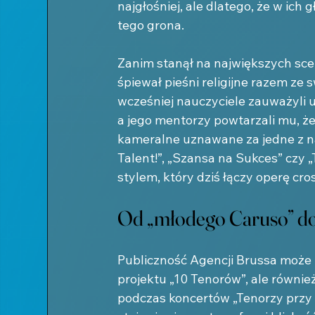
najgłośniej, ale dlatego, że w ich
tego grona.
Zanim stanął na największych scen
śpiewał pieśni religijne razem z
wcześniej nauczyciele zauważyli 
a jego mentorzy powtarzali mu, że
kameralne uznawane za jedne z na
Talent!”, „Szansa na Sukces” czy „
stylem, który dziś łączy operę cro
Od „młodego Caruso” do
Publiczność Agencji Brussa może
projektu „10 Tenorów”, ale równie
podczas koncertów „Tenorzy przy 