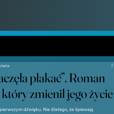
ytania
aczęła płakać”. Roman
 który zmienił jego życie
 pierwszym dźwięku. Nie dlatego, że śpiewają 