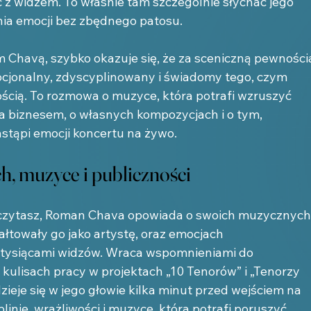
ość z widzem. To właśnie tam szczególnie słychać jego 
ia emocji bez zbędnego patosu.
 Chavą, szybko okazuje się, że za sceniczną pewności
mocjonalny, zdyscyplinowany i świadomy tego, czym 
ścią. To rozmowa o muzyce, która potrafi wzruszyć 
ą a biznesem, o własnych kompozycjach i o tym, 
stąpi emocji koncertu na żywo.
, muzyce i publiczności
eczytasz, Roman Chava opowiada o swoich muzycznych
ałtowały go jako artystę, oraz emocjach 
tysiącami widzów. Wraca wspomnieniami do 
 kulisach pracy w projektach „10 Tenorów” i „Tenorzy 
dzieje się w jego głowie kilka minut przed wejściem na 
linie, wrażliwości i muzyce, która potrafi poruszyć 