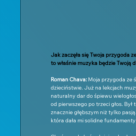
Jak zaczęła się Twoja przygoda 
to właśnie muzyka będzie Twoją 
Roman Chava: 
Moja przygoda ze 
dzieciństwie. Już na lekcjach mu
naturalny dar do śpiewu wielogło
od pierwszego po trzeci głos. Był
znacznie głębszym niż tylko pasją
która dała mi solidne fundamenty