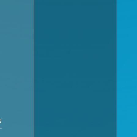
 
ę 
— 