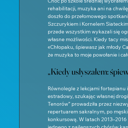
Choć po szkole średniej wybrałem
rehabilitacji, muzyka ani na chwil
doszło do przełomowego spotkan
Szczurykiem i Kornelem Siateckim.
przede wszystkim wykazali się ogr
własne możliwości. Kiedy tacy mist
«Chłopaku, śpiewasz jak młody Ca
że muzyka to moje powołanie i cał
„Kiedy usłyszałem: śpie
Równolegle z lekcjami fortepianu i
estradowy, szukając własnej drogi
Tenorów” prowadziła przez niezw
repertuarem sakralnym, po męski 
konkursową. W latach 2013–2016 
jednego z najlepszych chórów kam