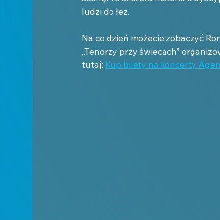
ludzi do łez.
Na co dzień możecie zobaczyć Ro
„Tenorzy przy świecach” 
organizow
tutaj: 
Kup bilety na koncerty Agen