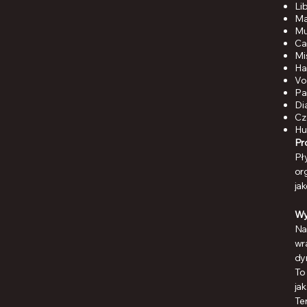
Li
Ma
Mu
Ca
Mi
Ha
Vo
Pa
Di
Cz
Hu
Pr
Pł
or
ja
Wy
Na
wr
dy
To
ja
Te