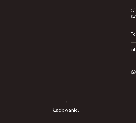
🛒
sw
Po
In
Ładowanie…