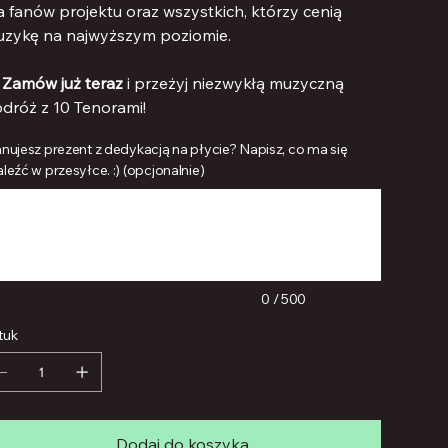
a fanów projektu oraz wszystkich, którzy cenią
zykę na najwyższym poziomie.

Zamów już teraz
i przeżyj niezwykłą muzyczną
dróż z 10 Tenorami!
anujesz prezent z dedykacją na płycie? Napisz, co ma się
leźć w przesyłce. :) (opcjonalnie)
s.
ków
0 / 500
tuk
Dodaj do koszyka