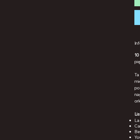
In
10
pi
Ta
mi
po
na
or
Li
La
Ca
Be
Yo