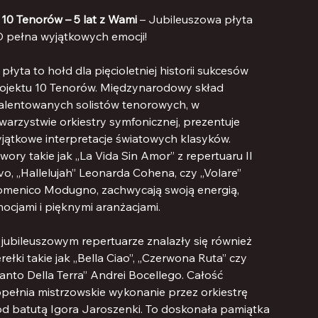
rabacie

10 Tenorów – 5 lat z Wami
– Jubileuszowa płyta
 pełna wyjątkowych emocji!
 płyta to hołd dla pięcioletniej historii sukcesów
ojektu 10 Tenorów. Międzynarodowy skład
alentowanych solistów tenorowych, w
warzystwie orkiestry symfonicznej, prezentuje
jątkowe interpretacje światowych klasyków.
wory takie jak „La Vida Sin Amor” z repertuaru Il
vo, „Hallelujah” Leonarda Cohena, czy „Volare”
menico Modugno, zachwycają swoją energią,
ocjami i pięknymi aranżacjami.
jubileuszowym repertuarze znalazły się również
rełki takie jak „Bella Ciao”, „Czerwona Ruta” czy
anto Della Terra” Andrei Bocellego. Całość
pełnia mistrzowskie wykonanie przez orkiestrę
d batutą Igora Jaroszenki. To doskonała pamiątka