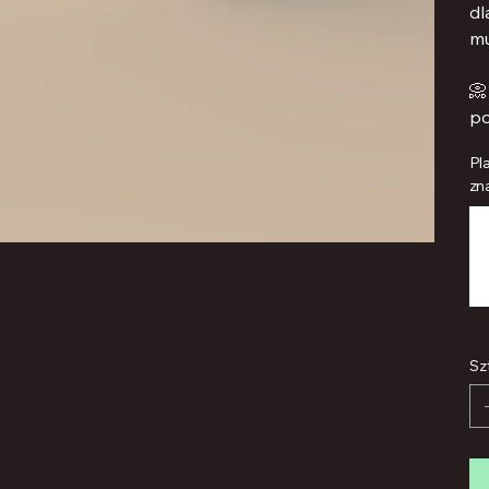
dl
mu

po
Pl
zna
Mak
500
zna
Sz