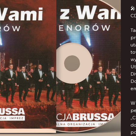

CD
Ta
pr
ut
to
wy
Ut
Di
Do
em
W 
pe
„C
do
po