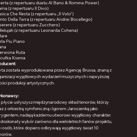
berta (z repertuaru duetu Al Bano & Romina Power)
ma (z repertuaru Il Divo)
sica Che Resta (z repertuaru „Il Volo”)
nto Della Terra (z repertuaru Andrei Bocellego)
serere (z repertuaru Zucchero)
llelujah (z repertuaru Leonarda Cohena)
lare
rla Piu Piano
ana
erwona Ruta
cułka Ksenia
oducent:
yta została wyprodukowana przez Agencję Brussa, znaną z
ganizacji wyjątkowych wydarzeń muzycznych i najwyższej
kości produkcji artystycznych.
konawcy:
 płycie usłyszysz międzynarodowy skład tenorów, którzy
az z orkiestrą symfoniczną i Igorem Jaroszenką jako
rygentem, nadają każdemu utworowi wyjątkowy charakter.
 doskonały wybór zarówno dla wieloletnich fanów projektu,
k i osób, które dopiero odkrywają wyjątkowy świat 10
norów.