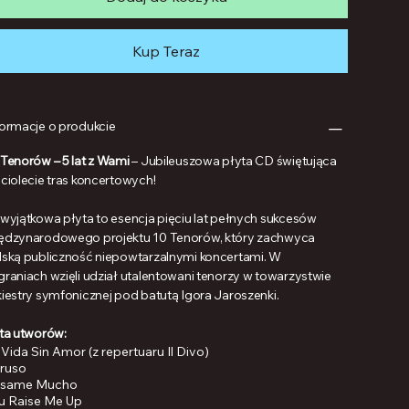
Kup Teraz
formacje o produkcie
 Tenorów – 5 lat z Wami
– Jubileuszowa płyta CD świętująca
ęciolecie tras koncertowych!
 wyjątkowa płyta to esencja pięciu lat pełnych sukcesów
ędzynarodowego projektu 10 Tenorów, który zachwyca
lską publiczność niepowtarzalnymi koncertami. W
graniach wzięli udział utalentowani tenorzy w towarzystwie
kiestry symfonicznej pod batutą Igora Jaroszenki.
sta utworów:
 Vida Sin Amor (z repertuaru Il Divo)
ruso
same Mucho
u Raise Me Up