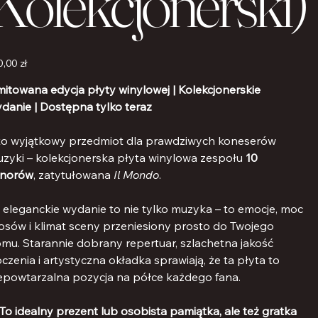
Kolekcjonerski)
a
0,00 zł
mitowana edycja płyty winylowej | Kolekcjonerskie
danie | Dostępna tylko teraz
o wyjątkowy przedmiot dla prawdziwych koneserów
zyki – kolekcjonerska płyta winylowa zespołu
10
enorów
, zatytułowana
Il Mondo
.
 eleganckie wydanie to nie tylko muzyka – to emocje, moc
osów i klimat sceny przeniesiony prosto do Twojego
mu. Starannie dobrany repertuar, szlachetna jakość
oczenia i artystyczna okładka sprawiają, że ta płyta to
epowtarzalna pozycja na półce każdego fana.
To idealny prezent lub osobista pamiątka, ale też gratka