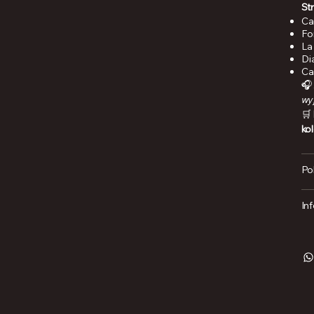
St
Ca
Fo
La
Di
Ca
🎧
wy
🛒
kol
Po
In