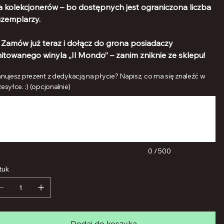
a kolekcjonerów – bo dostępnych jest ograniczona liczba
zemplarzy.

Zamów już teraz i dołącz do grona posiadaczy
mitowanego winyla „Il Mondo” – zanim zniknie ze sklepu!
anujesz prezent z dedykacją na płycie? Napisz, co ma się znaleźć w
esyłce. :) (opcjonalnie)
s.
ków
0 / 500
tuk
Dodaj do koszyka