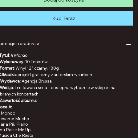
Kup Teraz
formacje o produkcie
Tytuł:
Il Mondo
Wykonawcy:
10 Tenorów
Format:
Winyl 12", czarny, 180g
Okładka:
projekt graficzny z autorskim rysunkiem
️
Wydawca:
Agencja Brussa
Wersja:
Limitowana seria – dostępna wyłącznie w sklepie i na
branych koncertach
Zawartość albumu:
rona A:
Il Mondo
Besame Mucho
Parla Più Piano
You Raise Me Up
Musica Che Resta