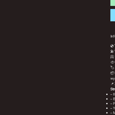
In
💿
🎤
📀
🎨
🏷
📦
wy
📌
St
– 
– 
– 
– 
– 