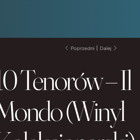
Poprzedni
Dalej
10 Tenorów – Il
Mondo (Winyl