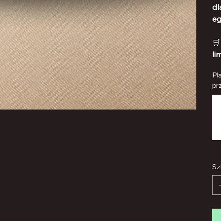
dl
eg

li
Pl
prz
Mak
500
zna
Sz