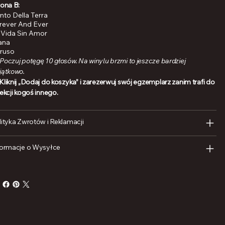
rona B:
nto Della Terra
rever And Ever
 Vida Sin Amor
ana
ruso
Poczuj potęgę 10 głosów. Na winylu brzmi to jeszcze bardziej
jątkowo.
Kliknij „Dodaj do koszyka” i zarezerwuj swój egzemplarz zanim trafi do
ekcji kogoś innego.
lityka Zwrotów i Reklamacji
formacje o Wysyłce