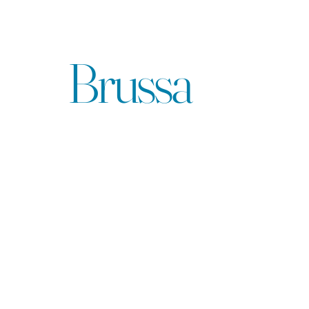
Agencja
Brussa
Produkcje
Poznaj wyjątkowe projekty muzyczne i artystyczne