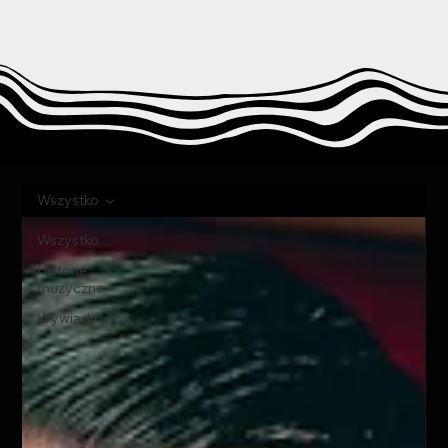
Wszystko
Wszystko
Historie
muzyczne
Wywiady