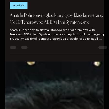
Agencja Brussa
24 wrz 2025
5 minut(y) czytania
Wywiady
Anatolii Pohrebnyi – głos, który łączy klasykę i estradę.
Od 10 Tenorów, po ABBA i Inni Symfonicznie
Anatolii Pohrebnyi to artysta, którego głos rozbrzmiewa w 10
Tenorów, ABBA i Inni Symfonicznie oraz innych produkcjach Agencji
Brussa. W szczerej rozmowie opowiada o swojej drodze, pasji i
planach. Poznaj kulisy kariery wokalisty, który łączy klasykę z muzyką
rozrywkową i inspiruje publiczność na całym świecie.