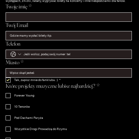
Zostań fanem
Bądź na bieżąco, aby otrzymywać raz w miesiącu ekskluzywne informacje o artystach i ich 
występach, zniżki, rabaty, wygrywać bilety na koncerty i inne niespodzianki dla fanów.
Twoje imię
*
Twój Email
Telefon
Miasto
*
Tak, zapisz mnie do fanklubu. :)
*
Które projekty muzyczne lubisz najbardziej?
*
Forever Young