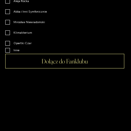
10 Tenorów
Pod Dachami Paryża
Wszystkie Drogi Prowadzą do Rzymu
Aleja Rocka
Abba i Inni Symfonicznie
Mirosław Niewiadomski
Klimakterium
Opertki Czar
Inne
Dołącz do Fanklubu