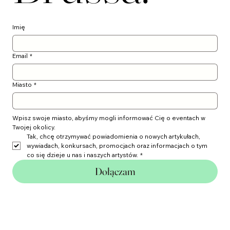
Brussa.
Imię
Email
*
Miasto
*
Wpisz swoje miasto, abyśmy mogli informować Cię o eventach w 
Twojej okolicy.
Tak, chcę otrzymywać powiadomienia o nowych artykułach, 
wywiadach, konkursach, promocjach oraz informacjach o tym 
co się dzieje u nas i naszych artystów.
*
Dołączam