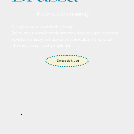
Historie, które inspirują!
Zajrzyj za kurtynę wielkich emocji!
Odkryj zakulisowe historie artystów, fascynujące historie z
repertuaru naszych muzycznych produkcji i najnowsze
informacje o naszych projektach.
Dołącz do klubu