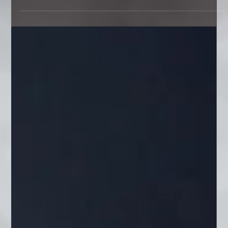
razie potrzeby przejmuje scenę z pełną klasą – bez zapowiedzi, bez
tremy. W tym wywiadzie po raz pierwszy opowiada o swojej
niezwykłej drodze z Ekwadoru na europejskie sceny, o życiu w cieniu
wielkich koncertów i o tym, dlaczego właśnie cisza przed wejściem
bywa najgłośniejszym momentem. Carlos Jimenez to artysta, który
jest cichą siłą „10 Tenorów”.