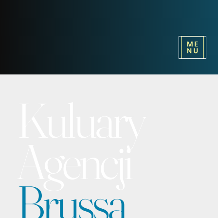
Kuluary
Agencji
Brussa