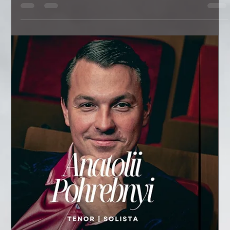
Aleksandra Seredyńska – nowa gwiazda sceny Brussa.
Od musicali w Madrycie po wielkie polskie estrady.
Aleksandra Seredyńska – nowa gwiazda sceny muzycznej Agencji
Brussa. Od musicali w Hiszpanii i Francji, filmy, teatr, po epickie show
ABBA i Inni Symfonicznie oraz Pod Dachami Paryża. W szczerej
rozmowie zdradza swoją drogę, pasje i plany artystyczne. Sprawdź
wywiad i przekonaj się, dlaczego jej występy na żywo przyciągają
tłumy.