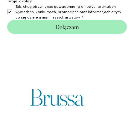
Imię
Email
*
Miasto
*
Wpisz swoje miasto, abyśmy mogli informować Cię o eventach w 
Twojej okolicy.
Tak, chcę otrzymywać powiadomienia o nowych artykułach, 
wywiadach, konkursach, promocjach oraz informacjach o tym 
co się dzieje u nas i naszych artystów.
*
Dołączam