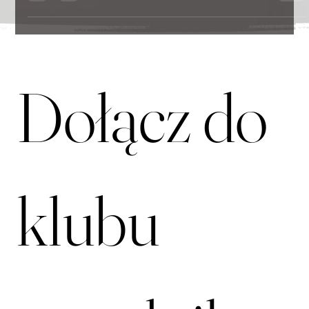
Wywiady
Budka Suflera – szczera rozmowa o przebojach,
wspomnieniach i sile muzyki
Ponad pół wieku na scenie, niezliczone koncerty i przeboje, które
śpiewają kolejne pokolenia. To nie tylko historia muzyczna, ale i
opowieść o pasji, przyjaźni oraz sile dźwięków, które nie tracą
świeżości mimo upływu lat. W wyjątkowym wywiadzie Tomasz
Zeliszewski i Mieczysław Jurecki dzielą się wspomnieniami, kulisami
tworzenia hitów i refleksją nad fenomenem zespołu. Poznaj bliżej
artystów, którzy wciąż inspirują i łączą publiczność – Budka Suflera.
Dołącz do 