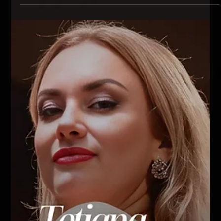
teatralnych oraz emocjach towarzyszących koncertom z orkiestrą i
międzynarodowymi artystami.