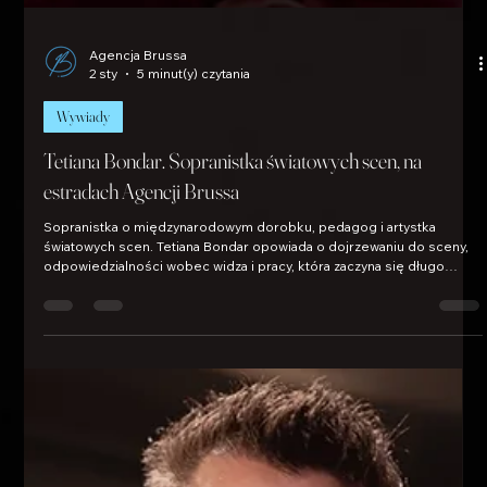
Agencja Brussa
2 sty
5 minut(y) czytania
Wywiady
Tetiana Bondar. Sopranistka światowych scen, na
estradach Agencji Brussa
Sopranistka o międzynarodowym dorobku, pedagog i artystka
światowych scen. Tetiana Bondar opowiada o dojrzewaniu do sceny,
odpowiedzialności wobec widza i pracy, która zaczyna się długo
przed pierwszym dźwiękiem. To rozmowa o klasie, dyscyplinie i
obecności, którą publiczność czuje od pierwszej frazy.