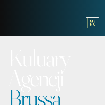
Kuluary
Agencji
Brussa