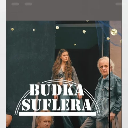
Wywiady
Anatolii Pohrebnyi – głos, który łączy klasykę i estradę.
Od 10 Tenorów, po ABBA i Inni Symfonicznie
Anatolii Pohrebnyi to artysta, którego głos rozbrzmiewa w 10
Tenorów, ABBA i Inni Symfonicznie oraz innych produkcjach Agencji
Brussa. W szczerej rozmowie opowiada o swojej drodze, pasji i
planach. Poznaj kulisy kariery wokalisty, który łączy klasykę z muzyką
rozrywkową i inspiruje publiczność na całym świecie.