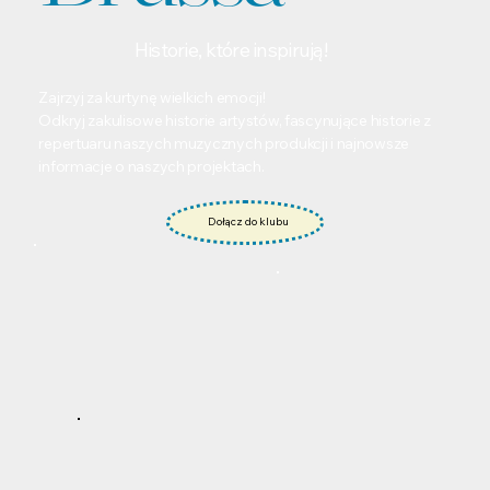
Historie, które inspirują!
Zajrzyj za kurtynę wielkich emocji!
Odkryj zakulisowe historie artystów, fascynujące historie z
repertuaru naszych muzycznych produkcji i najnowsze
informacje o naszych projektach.
Dołącz do klubu