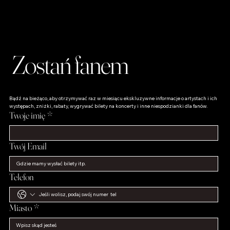
Zarezerwuj bilety na wyjątkowe wydarzenia muzyczne i
artystyczne!
Sklep dla Fanów
Odkryj unikalne produkty dla fanów – od płyt po
wyjątkowe gadżety, które podkreślą Twoją miłość do
muzyki!
Zostań fanem
Bądź na bieżąco, aby otrzymywać raz w miesiącu ekskluzywne informacje o artystach i ich 
występach, zniżki, rabaty, wygrywać bilety na koncerty i inne niespodzianki dla fanów.
Twoje imię
*