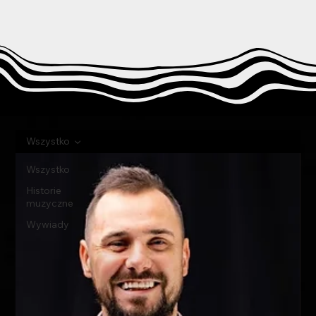
Wszystko
Wszystko
Historie
muzyczne
Wywiady