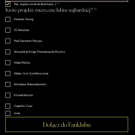
Twój Email
Telefon
Miasto
*
Tak, zapisz mnie do fanklubu. :)
*
Które projekty muzyczne lubisz najbardziej?
*
Forever Young
10 Tenorów
Pod Dachami Paryża
Wszystkie Drogi Prowadzą do Rzymu
Aleja Rocka